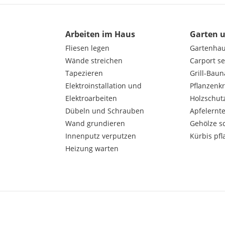
Arbeiten im Haus
Garten 
Fliesen legen
Gartenha
Wände streichen
Carport s
Tapezieren
Grill-Bau
Elektroinstallation und
Pflanzenk
Elektroarbeiten
Holzschut
Dübeln und Schrauben
Apfelernt
Wand grundieren
Gehölze s
Innenputz verputzen
Kürbis pfl
Heizung warten