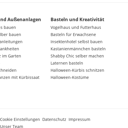
und Außenanlagen
Basteln und Kreativität
us bauen
Vogelhaus und Futterhaus
elber bauen
Basteln für Erwachsene
nanleitungen
Insektenhotel selbst bauen
rankheiten
Kastanienmännchen basteln
z im Garten
Shabby Chic selber machen
e
Laternen basteln
chneiden
Halloween-Kürbis schnitzen
anzen mit Kürbissaat
Halloween-Kostüme
Cookie Einstellungen
Datenschutz
Impressum
Unser Team