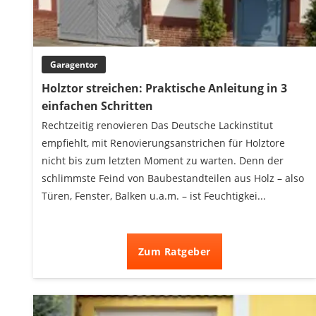
Akku-Vertikutierer
Koifutter
Kassettenmarkise
Garagentor
Bosch-Heckenschere
Stihl-Laubbläser
Holztor streichen: Praktische Anleitung in 3
Minidumper
einfachen Schritten
Auffahrrampe
Rechtzeitig renovieren Das Deutsche Lackinstitut
empfiehlt, mit Renovierungsanstrichen für Holztore
nicht bis zum letzten Moment zu warten. Denn der
schlimmste Feind von Baubestandteilen aus Holz – also
Türen, Fenster, Balken u.a.m. – ist Feuchtigkei...
Zum Ratgeber