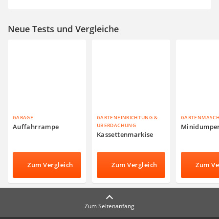
Neue Tests und Vergleiche
GARAGE
GARTENEINRICHTUNG &
GARTENMASC
ÜBERDACHUNG
Auffahrrampe
Minidumpe
Kassettenmarkise
Zum Vergleich
Zum Vergleich
Zum Ve
Zum Seitenanfang