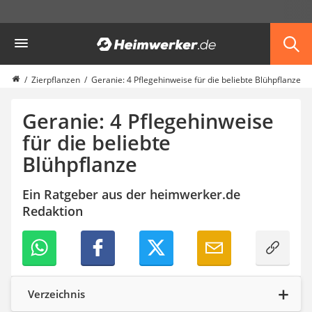
Die beliebtesten Vergleiche nach Kategorie
Heimwerker
Garten
Akku-Laubsauger
Faltpavillon
Zierpflanzen
Geranie: 4 Pflegehinweise für die beliebte Blühpflanze
Motorhacke
Schlauchtrommel
Geranie: 4 Pflegehinweise
Solar-Lichterkette außen
für die beliebte
Teleskopleiter
Blühpflanze
Ameisengift
Pavillon
Sichtschutzstreifen
Ein Ratgeber aus der heimwerker.de
Akku-Laubbläser
Redaktion
Akku-Vertikutierer
Koifutter
Kassettenmarkise
Bosch-Heckenschere
Stihl-Laubbläser
Verzeichnis
Minidumper