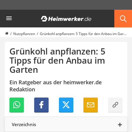
Die beliebtesten Vergleiche nach Kategorie
Heimwerker
Garten
Akku-Laubsauger
Faltpavillon
Nutzpflanzen
Grünkohl anpflanzen: 5 Tipps für den Anbau im Garten
Motorhacke
Schlauchtrommel
Grünkohl anpflanzen: 5
Solar-Lichterkette außen
Tipps für den Anbau im
Teleskopleiter
Garten
Ameisengift
Pavillon
Sichtschutzstreifen
Ein Ratgeber aus der heimwerker.de
Akku-Laubbläser
Redaktion
Akku-Vertikutierer
Koifutter
Kassettenmarkise
Bosch-Heckenschere
Stihl-Laubbläser
Verzeichnis
Minidumper