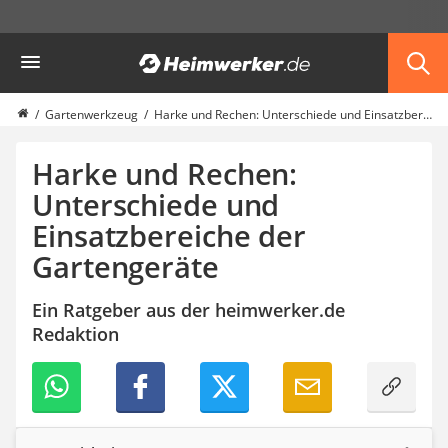
Die beliebtesten Vergleiche nach Kategorie
Heimwerker
Garten
Akku-Laubsauger
Faltpavillon
Gartenwerkzeug
Harke und Rechen: Unterschiede und Einsatzbereiche der Gartengeräte
Motorhacke
Schlauchtrommel
Harke und Rechen:
Solar-Lichterkette außen
Unterschiede und
Teleskopleiter
Einsatzbereiche der
Ameisengift
Pavillon
Gartengeräte
Sichtschutzstreifen
Akku-Laubbläser
Ein Ratgeber aus der heimwerker.de
Akku-Vertikutierer
Redaktion
Koifutter
Kassettenmarkise
Bosch-Heckenschere
Stihl-Laubbläser
Minidumper