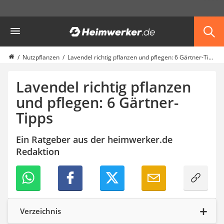
Die beliebtesten Vergleiche nach Kategorie
Heimwerker
Garten
Akku-Laubsauger
Faltpavillon
Nutzpflanzen
Lavendel richtig pflanzen und pflegen: 6 Gärtner-Tipps
Motorhacke
Schlauchtrommel
Lavendel richtig pflanzen
Solar-Lichterkette außen
und pflegen: 6 Gärtner-
Teleskopleiter
Tipps
Ameisengift
Pavillon
Sichtschutzstreifen
Ein Ratgeber aus der heimwerker.de
Akku-Laubbläser
Redaktion
Akku-Vertikutierer
Koifutter
Kassettenmarkise
Bosch-Heckenschere
Stihl-Laubbläser
Verzeichnis
Minidumper