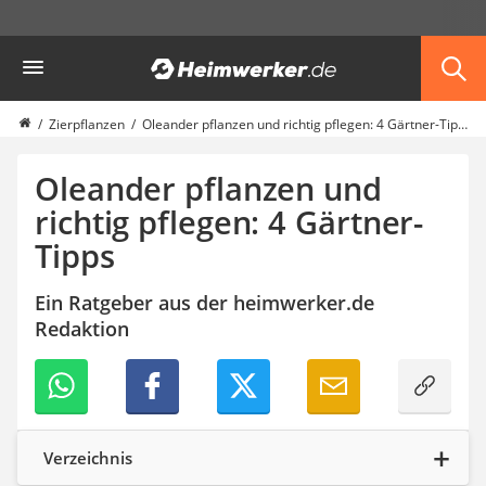
Die beliebtesten Vergleiche nach Kategorie
Heimwerker
Garten
Akku-Laubsauger
Faltpavillon
Zierpflanzen
Oleander pflanzen und richtig pflegen: 4 Gärtner-Tipps
Motorhacke
Schlauchtrommel
Oleander pflanzen und
Solar-Lichterkette außen
richtig pflegen: 4 Gärtner-
Teleskopleiter
Tipps
Ameisengift
Pavillon
Sichtschutzstreifen
Ein Ratgeber aus der heimwerker.de
Akku-Laubbläser
Redaktion
Akku-Vertikutierer
Koifutter
Kassettenmarkise
Bosch-Heckenschere
Stihl-Laubbläser
Verzeichnis
Minidumper