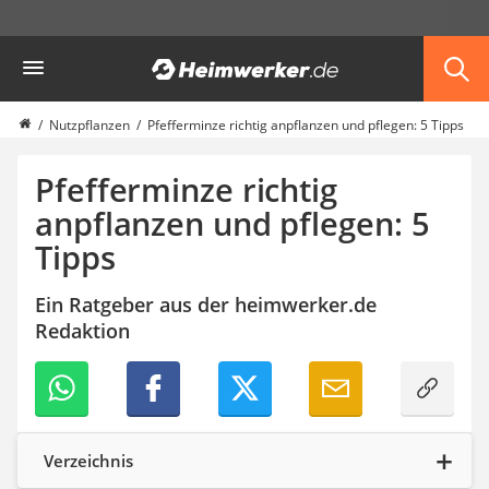
Die beliebtesten Vergleiche nach Kategorie
Heimwerker
Garten
Akku-Laubsauger
Faltpavillon
Nutzpflanzen
Pfefferminze richtig anpflanzen und pflegen: 5 Tipps
Motorhacke
Schlauchtrommel
Pfefferminze richtig
Solar-Lichterkette außen
anpflanzen und pflegen: 5
Teleskopleiter
Tipps
Ameisengift
Pavillon
Sichtschutzstreifen
Ein Ratgeber aus der heimwerker.de
Akku-Laubbläser
Redaktion
Akku-Vertikutierer
Koifutter
Kassettenmarkise
Bosch-Heckenschere
Stihl-Laubbläser
Verzeichnis
Minidumper