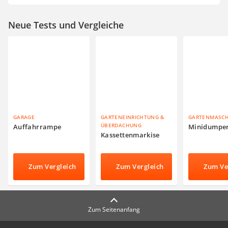
Neue Tests und Vergleiche
GARAGE
GARTENEINRICHTUNG &
GARTENMASC
ÜBERDACHUNG
Auffahrrampe
Minidumpe
Kassettenmarkise
Zum Vergleich
Zum Vergleich
Zum Ve
Zum Seitenanfang