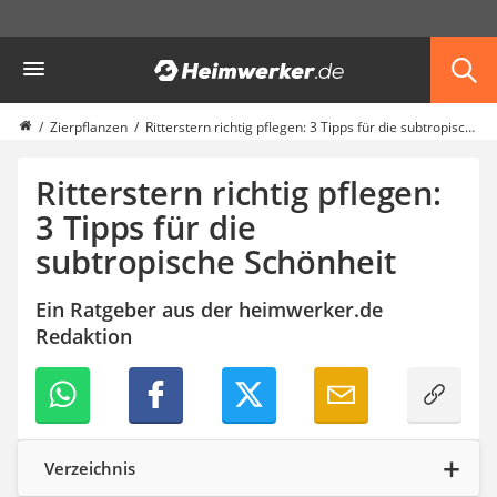
Die beliebtesten Vergleiche nach Kategorie
Heimwerker
Garten
Akku-Laubsauger
Faltpavillon
Zierpflanzen
Ritterstern richtig pflegen: 3 Tipps für die subtropische Schönheit
Motorhacke
Schlauchtrommel
Ritterstern richtig pflegen:
Solar-Lichterkette außen
3 Tipps für die
Teleskopleiter
subtropische Schönheit
Ameisengift
Pavillon
Sichtschutzstreifen
Ein Ratgeber aus der heimwerker.de
Akku-Laubbläser
Redaktion
Akku-Vertikutierer
Koifutter
Kassettenmarkise
Bosch-Heckenschere
Stihl-Laubbläser
Verzeichnis
Minidumper