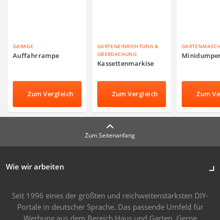
GARAGE
GARTENEINRICHTUNG &
GARTENMASC
ÜBERDACHUNG
Auffahrrampe
Minidumpe
Kassettenmarkise
Zum Vergleich
Zum Vergleich
Zum Ve
Zum Seitenanfang
Wie wir arbeiten
Seit 1996 eines der größten und reichweitenstärksten DIY-
Portale in deutscher Sprache. Das passende Umfeld für
Werbung aus dem Bereich Haus und Garten. Gerne