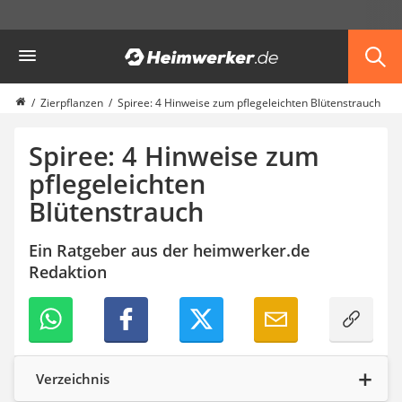
Die beliebtesten Vergleiche nach Kategorie
Heimwerker
Garten
Akku-Laubsauger
Faltpavillon
Zierpflanzen
Spiree: 4 Hinweise zum pflegeleichten Blütenstrauch
Motorhacke
Schlauchtrommel
Spiree: 4 Hinweise zum
Solar-Lichterkette außen
pflegeleichten
Teleskopleiter
Blütenstrauch
Ameisengift
Pavillon
Sichtschutzstreifen
Ein Ratgeber aus der heimwerker.de
Akku-Laubbläser
Redaktion
Akku-Vertikutierer
Koifutter
Kassettenmarkise
Bosch-Heckenschere
Stihl-Laubbläser
Verzeichnis
Minidumper