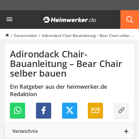
Die beliebtesten Vergleiche nach Kategorie
Heimwerker
Garten
Akku-Laubsauger
Faltpavillon
Gartenmöbel
Adirondack Chair-Bauanleitung – Bear Chair selber bauen
Motorhacke
Schlauchtrommel
Adirondack Chair-
Solar-Lichterkette außen
Bauanleitung – Bear Chair
Teleskopleiter
selber bauen
Ameisengift
Pavillon
Sichtschutzstreifen
Ein Ratgeber aus der heimwerker.de
Akku-Laubbläser
Redaktion
Akku-Vertikutierer
Koifutter
Kassettenmarkise
Bosch-Heckenschere
Stihl-Laubbläser
Verzeichnis
Minidumper