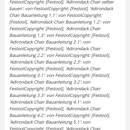
FestoolCopyright: [Festool], 'Adirondack Chair selber
bauen': von FestoolCopyright: [Festool], 'Adirondack
Chair Bauanleitung 1.1': von FestoolCopyright:
[Festool], 'Adirondack Chair Bauanleitung 1.2': von
FestoolCopyright: [Festool], 'Adirondack Chair
Bauanleitung 1.3': von FestoolCopyright: [Festool],
'Adirondack Chair Bauanleitung 2.1': von
FestoolCopyright: [Festool], 'Adirondack Chair
Bauanleitung 2.2': von FestoolCopyright: [Festool],
'Adirondack Chair Bauanleitung 2.3': von
FestoolCopyright: [Festool], 'Adirondack Chair
Bauanleitung 3.1': von FestoolCopyright: [Festool],
'Adirondack Chair Bauanleitung 3.2': von
FestoolCopyright: [Festool], 'Adirondack Chair
Bauanleitung 3.3': von FestoolCopyright: [Festool],
'Adirondack Chair Bauanleitung 4.1': von
FestoolCopyright: [Festool], 'Adirondack Chair
Bauanleitung 4.2': von FestoolCopyright: [Festool],
'Adirondack Chair Bauanleitung 5.1': von
FestoolCopyright: [Festool], 'Adirondack Chair