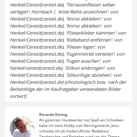
Henkel/Ceresit(ceresit.de), 'Terrassenfliesen selber
verlegen': Hornbach /, 'erste Reihe anzeichnen': von
Henkel/Ceresit(ceresit.de), 'Anriss abkleben': von
Henkel/Ceresit(ceresit.de), 'Anriss abkleben': von
Henkel/Ceresit(ceresit.de), 'Fliesenkleber kämmen': von
Henkel/Ceresit(ceresit.de), 'Klebeband entfernen': von
Henkel/Ceresit(ceresit.de), 'Fliesen legen': von
Henkel/Ceresit(ceresit.de), 'Fugenmörtel verteilen': von
Henkel/Ceresit(ceresit.de), 'Fugen waschen': von
henkel/ceresit(ceresit.de), 'Silikon einbringen': von
Henkel/Ceresit(ceresit.de), 'Silikonfuge abziehen': von
Henkel/Ceresit(ceresit.de) (chronologisch bzw. nach der
Reihenfolge der im Kaufratgeber verwendeten Bilder
sortiert)
Riccardo Düring
Als gelernter Handwerker mit Spaß am Schreiben
habe ich mein Hobby zum Beruf gemacht. Jetzt
schreibe ich als freiberuflicher Redakteur
Testberichte und Ratgeber rund um das Thema