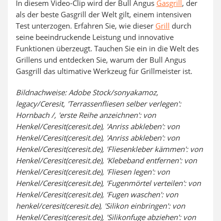
In diesem Video-Clip wird der Bull Angus
Gasgrill
, der
als der beste Gasgrill der Welt gilt, einem intensiven
Test unterzogen. Erfahren Sie, wie dieser
Grill
durch
seine beeindruckende Leistung und innovative
Funktionen überzeugt. Tauchen Sie ein in die Welt des
Grillens und entdecken Sie, warum der Bull Angus
Gasgrill das ultimative Werkzeug für Grillmeister ist.
Bildnachweise: Adobe Stock/sonyakamoz,
legacy/Ceresit, 'Terrassenfliesen selber verlegen':
Hornbach /, 'erste Reihe anzeichnen': von
Henkel/Ceresit(ceresit.de), 'Anriss abkleben': von
Henkel/Ceresit(ceresit.de), 'Anriss abkleben': von
Henkel/Ceresit(ceresit.de), 'Fliesenkleber kämmen': von
Henkel/Ceresit(ceresit.de), 'Klebeband entfernen': von
Henkel/Ceresit(ceresit.de), 'Fliesen legen': von
Henkel/Ceresit(ceresit.de), 'Fugenmörtel verteilen': von
Henkel/Ceresit(ceresit.de), 'Fugen waschen': von
henkel/ceresit(ceresit.de), 'Silikon einbringen': von
Henkel/Ceresit(ceresit.de), 'Silikonfuge abziehen': von