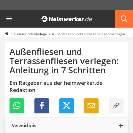
Die beliebtesten Vergleiche nach Kategorie
Heimwerker
Garten
Akku-Laubsauger
Faltpavillon
Außen-Bodenbeläge
Außenfliesen und Terrassenfliesen verlegen: Anleitung in 7 Schritten
Motorhacke
Schlauchtrommel
Außenfliesen und
Solar-Lichterkette außen
Terrassenfliesen verlegen:
Teleskopleiter
Anleitung in 7 Schritten
Ameisengift
Pavillon
Sichtschutzstreifen
Ein Ratgeber aus der heimwerker.de
Akku-Laubbläser
Redaktion
Akku-Vertikutierer
Koifutter
Kassettenmarkise
Bosch-Heckenschere
Stihl-Laubbläser
Verzeichnis
Minidumper