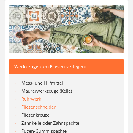
Auffahrrampe
Werkzeuge zum Fliesen verlegen:
Mess- und Hilfmittel
Maurerwerkzeuge (Kelle)
Rührwerk
Fliesenschneider
Fliesenkreuze
Zahnkelle oder Zahnspachtel
Fugen-Gummispachtel