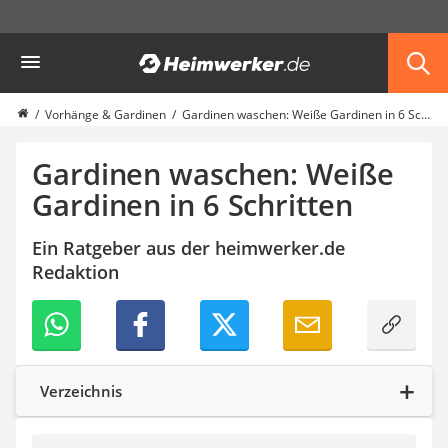
Die beliebtesten Vergleiche nach Kategorie
Heimwerker
Möbel & Einrichtung
Daunenkissen
Wäscheständer
Vorhänge & Gardinen
Gardinen waschen: Weiße Gardinen in 6 Schritten
Radiowecker
Spülrandloses WC
Gardinen waschen: Weiße
Heizdecke
Gardinen in 6 Schritten
Daunendecken
Backofen
Ein Ratgeber aus der heimwerker.de
HiFi-Lautsprecher
Redaktion
Samsung-Waschmaschine
LED-Feuchtraumleuchte
Decke mit Ärmeln
4K-Beamer
Schraubendreher-Set
Sägekettenschärfgerät
Verzeichnis
Geschirrspüler 45 cm
Fußsack