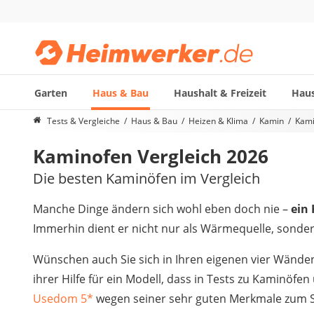
Garten
Haus & Bau
Haushalt & Freizeit
Haus
Die beliebtesten Vergleiche nach Kategorie
Tests & Vergleiche
Haus & Bau
Heizen & Klima
Kamin
Kami
Haus & Bau
Kaminofen Vergleich 2026
Außenleuchte mit Kamera
Ozongenerator
Die besten Kaminöfen im Vergleich
Powerbank
Smart-Home-Rauchmelder
Manche Dinge ändern sich wohl eben doch nie –
ein
Schlüsseltresor
Immerhin dient er nicht nur als Wärmequelle, sondern
Überwachungskameras außen
Regendusche
Wünschen auch Sie sich in Ihren eigenen vier Wänden
Reizstromgerät
ihrer Hilfe für ein Modell, dass in Tests zu Kaminöf
Infrarot-Thermometer
Usedom 5
*
wegen seiner sehr guten Merkmale zum Si
GPS-Tracker