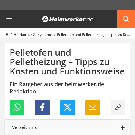
Die beliebtesten Vergleiche nach Kategorie
Heimwerker
Haus & Bau
Außenleuchte mit Kamera
Ozongenerator
Heizkörper & -systeme
Pelletofen und Pelletheizung – Tipps zu Kosten und Funktionsweise
Powerbank
Smart-Home-Rauchmelder
Pelletofen und
Schlüsseltresor
Pelletheizung – Tipps zu
Überwachungskameras außen
Kosten und Funktionsweise
Regendusche
Reizstromgerät
Infrarot-Thermometer
Ein Ratgeber aus der heimwerker.de
GPS-Tracker
Redaktion
Heizkissen
Digitale Zeitschaltuhr
Paketbriefkasten
Fensterkontaktschalter
Hygrometer
Verzeichnis
LED-Baustrahler