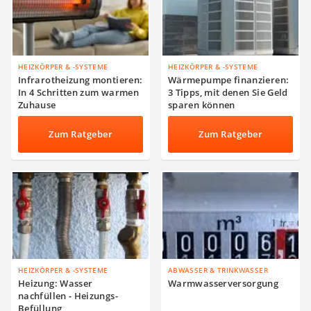
HEIZKÖRPER & -SYSTEME
HEIZKÖRPER & -SYSTEME
Infrarotheizung montieren:
Wärmepumpe finanzieren:
In 4 Schritten zum warmen
3 Tipps, mit denen Sie Geld
Zuhause
sparen können
Zum Ratgeber
Zum Ratgeber
HEIZKÖRPER & -SYSTEME
ABWASSER & TRINKWASSER
Heizung: Wasser
Warmwasserversorgung
nachfüllen - Heizungs-
Befüllung