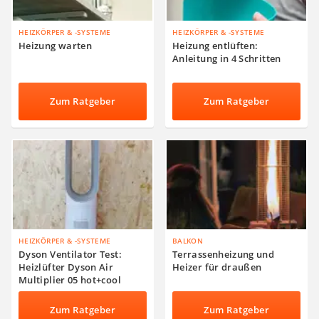
HEIZKÖRPER & -SYSTEME
HEIZKÖRPER & -SYSTEME
Heizung warten
Heizung entlüften:
Anleitung in 4 Schritten
Zum Ratgeber
Zum Ratgeber
HEIZKÖRPER & -SYSTEME
BALKON
Dyson Ventilator Test:
Terrassenheizung und
Heizlüfter Dyson Air
Heizer für draußen
Multiplier 05 hot+cool
Zum Ratgeber
Zum Ratgeber