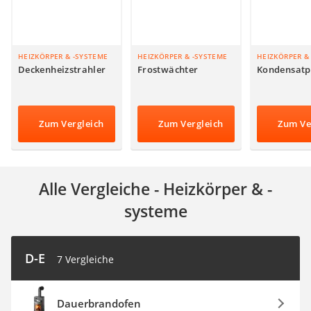
Aluleiter
Tiefengrund
LED-Beamer
Video-Türsprechanlage
HEIZKÖRPER & -SYSTEME
HEIZKÖRPER & -SYSTEME
HEIZKÖRPER &
Deckenheizstrahler
Frostwächter
Kondensat
Zum Vergleich
Zum Vergleich
Zum Ve
Alle Vergleiche - Heizkörper & -
systeme
D-E
7 Vergleiche
Dauerbrandofen