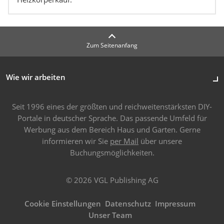
Zum Seitenanfang
Wie wir arbeiten
Seit 1996 eines der größten und reichweitenstärksten DIY-
Portale in deutscher Sprache. Das passende Umfeld für
Werbung aus dem Bereich Haus und Garten. Gerne
informieren wir Sie
per Mail
über unsere
Buchungsmöglichkeiten.
© 2026 VGL Publishing AG
Cookie Einstellungen
Datenschutz
Impressum
Unser Team