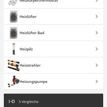
Heizkörperthermostat
Heizlüfter
Heizlüfter Bad
Heizpilz
Heizstrahler
Heizungspumpe
I-O
5 Vergleiche