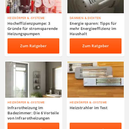
HEIZKÖRPER & -SYSTEME
DÄMMEN & DICHTEN
Hocheffizienzpumpe: 3
Energie sparen: Tipps für
Gründe für stromsparende
mehr Energieeffizienz im
Heizungspumpen
Haushalt
Zum Ratgeber
Zum Ratgeber
HEIZKÖRPER & -SYSTEME
HEIZKÖRPER & -SYSTEME
Infrarotheizung im
Heizstrahler im Test
Badezimmer: Die 6 Vorteile
von Infrarotheizungen