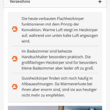
Verzeichnis
Aluleiter
Tiefengrund
LED-Beamer
Die heute verbauten Flachheizkörper
Video-Türsprechanlage
funktionieren mit dem Prinzip der
Konvektion. Warme Luft steigt im Heizkörper
auf, während von unten kalte Luft angezogen
wird.
Im Badezimmer sind beheizte
Handtuchhalter besonders praktisch. Die
großflächigen Heizkörper sind für besonders
kleine Badezimmer aber leider oft zu groß.
Gussheizkörper finden sich noch häufig in
Altbauwohnungen. Da Wärmeverluste bei
ihnen aber enorm sind, sind sie aus heutiger
nicht mehr zu empfehlen.