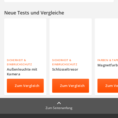
Neue Tests und Vergleiche
SICHERHEIT &
SICHERHEIT &
FARBEN & TAP
EINBRUCHSCHUTZ
EINBRUCHSCHUTZ
Magnetfarb
Außenleuchte mit
Schlüsseltresor
Kamera
Zum Vergleich
Zum Vergleich
Zum Ve
Zum Seitenanfang