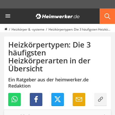
Die beliebtesten Vergleiche nach Kategorie
Heimwerker
Haus & Bau
Außenleuchte mit Kamera
Ozongenerator
Heizkörper & -systeme
Heizkörpertypen: Die 3 häufigsten Heizkörperarten in der Übersicht
Powerbank
Smart-Home-Rauchmelder
Heizkörpertypen: Die 3
Schlüsseltresor
häufigsten
Überwachungskameras außen
Heizkörperarten in der
Regendusche
Reizstromgerät
Übersicht
Infrarot-Thermometer
GPS-Tracker
Ein Ratgeber aus der heimwerker.de
Heizkissen
Redaktion
Digitale Zeitschaltuhr
Paketbriefkasten
Fensterkontaktschalter
Hygrometer
LED-Baustrahler