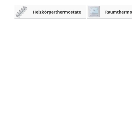
Heizkissen
Heizkörperthermostate
Raumthermo
Digitale Zeitschaltuhr
Paketbriefkasten
Fensterkontaktschalter
Hygrometer
LED-Baustrahler
Aluleiter
Tiefengrund
LED-Beamer
Video-Türsprechanlage