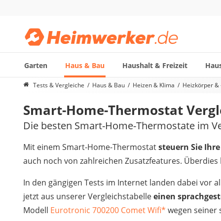
Garten
Haus & Bau
Haushalt & Freizeit
Haus
Die beliebtesten Vergleiche nach Kategorie
Tests & Vergleiche
Haus & Bau
Heizen & Klima
Heizkörper &
Haus & Bau
Smart-Home-Thermostat Vergl
Außenleuchte mit Kamera
Ozongenerator
Die besten Smart-Home-Thermostate im Ve
Powerbank
Smart-Home-Rauchmelder
Mit einem Smart-Home-Thermostat
steuern Sie Ih
Schlüsseltresor
auch noch von zahlreichen Zusatzfeatures. Überdies
Überwachungskameras außen
Regendusche
In den gängigen Tests im Internet landen dabei vor 
Reizstromgerät
jetzt aus unserer Vergleichstabelle
einen sprachges
Infrarot-Thermometer
Modell
Eurotronic 700200 Comet Wifi
*
wegen seiner 
GPS-Tracker