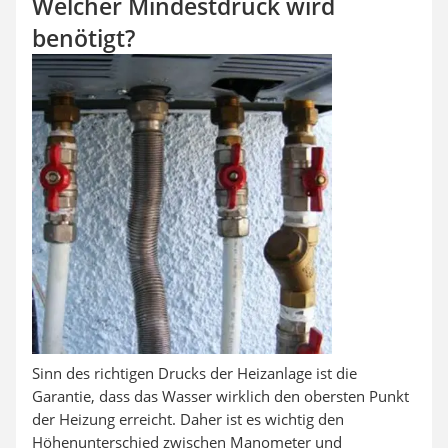
Welcher Mindestdruck wird
Aluleiter
Tiefengrund
benötigt?
LED-Beamer
Video-Türsprechanlage
Sinn des richtigen Drucks der Heizanlage ist die
Garantie, dass das Wasser wirklich den obersten Punkt
der Heizung erreicht. Daher ist es wichtig den
Höhenunterschied zwischen Manometer und