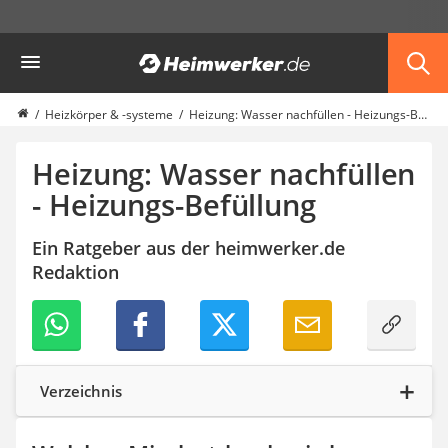
Die beliebtesten Vergleiche nach Kategorie
Heimwerker
Haus & Bau
Außenleuchte mit Kamera
Ozongenerator
Heizkörper & -systeme
Heizung: Wasser nachfüllen - Heizungs-Befüllung
Powerbank
Smart-Home-Rauchmelder
Heizung: Wasser nachfüllen
Schlüsseltresor
- Heizungs-Befüllung
Überwachungskameras außen
Regendusche
Ein Ratgeber aus der heimwerker.de
Reizstromgerät
Redaktion
Infrarot-Thermometer
GPS-Tracker
Heizkissen
Digitale Zeitschaltuhr
Paketbriefkasten
Fensterkontaktschalter
Verzeichnis
Hygrometer
LED-Baustrahler