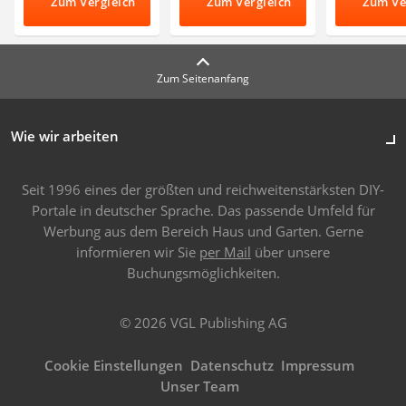
Zum Vergleich
Zum Vergleich
Zum Ve
Zum Seitenanfang
Wie wir arbeiten
Seit 1996 eines der größten und reichweitenstärksten DIY-
Portale in deutscher Sprache. Das passende Umfeld für
Werbung aus dem Bereich Haus und Garten. Gerne
informieren wir Sie
per Mail
über unsere
Buchungsmöglichkeiten.
© 2026 VGL Publishing AG
Cookie Einstellungen
Datenschutz
Impressum
Unser Team