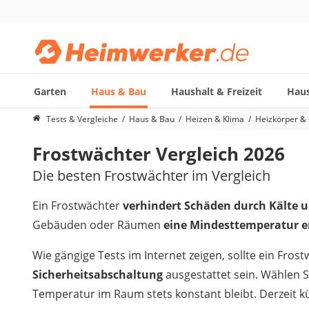
Garten
Haus & Bau
Haushalt & Freizeit
Haus
Die beliebtesten Vergleiche nach Kategorie
Tests & Vergleiche
Haus & Bau
Heizen & Klima
Heizkörper &
Haus & Bau
Frostwächter Vergleich 2026
Außenleuchte mit Kamera
Ozongenerator
Die besten Frostwächter im Vergleich
Powerbank
Smart-Home-Rauchmelder
Ein Frostwächter
verhindert Schäden durch Kälte u
Schlüsseltresor
Gebäuden oder Räumen
eine Mindesttemperatur erf
Überwachungskameras außen
Regendusche
Wie gängige Tests im Internet zeigen, sollte ein Fro
Reizstromgerät
Sicherheitsabschaltung
ausgestattet sein. Wählen S
Infrarot-Thermometer
Temperatur im Raum stets konstant bleibt. Derzeit k
GPS-Tracker