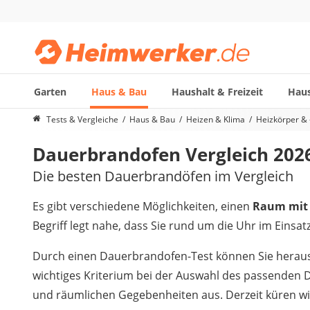
Garten
Haus & Bau
Haushalt & Freizeit
Haus
Die beliebtesten Vergleiche nach Kategorie
Tests & Vergleiche
Haus & Bau
Heizen & Klima
Heizkörper &
Haus & Bau
Dauerbrandofen Vergleich 202
Außenleuchte mit Kamera
Ozongenerator
Die besten Dauerbrandöfen im Vergleich
Powerbank
Smart-Home-Rauchmelder
Es gibt verschiedene Möglichkeiten, einen
Raum mit 
Schlüsseltresor
Begriff legt nahe, dass Sie rund um die Uhr im Einsa
Überwachungskameras außen
Regendusche
Durch einen Dauerbrandofen-Test können Sie herausfi
Reizstromgerät
wichtiges Kriterium bei der Auswahl des passenden 
Infrarot-Thermometer
und räumlichen Gegebenheiten aus. Derzeit küren w
GPS-Tracker