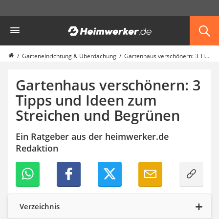
Die beliebtesten Vergleiche nach Kategorie
Heimwerker
Garten
Akku-Laubsauger
Faltpavillon
Garteneinrichtung & Überdachung
Gartenhaus verschönern: 3 Tipps und Ideen zum Streichen und Begrünen
Motorhacke
Schlauchtrommel
Gartenhaus verschönern: 3
Solar-Lichterkette außen
Tipps und Ideen zum
Teleskopleiter
Streichen und Begrünen
Ameisengift
Pavillon
Sichtschutzstreifen
Ein Ratgeber aus der heimwerker.de
Akku-Laubbläser
Redaktion
Akku-Vertikutierer
Koifutter
Kassettenmarkise
Bosch-Heckenschere
Stihl-Laubbläser
Verzeichnis
Minidumper