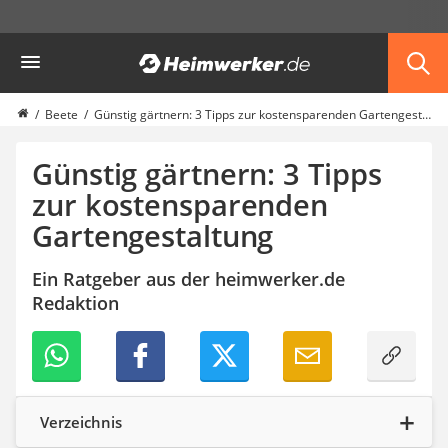
Die beliebtesten Vergleiche nach Kategorie
Heimwerker
Garten
Akku-Laubsauger
Faltpavillon
Beete
Günstig gärtnern: 3 Tipps zur kostensparenden Gartengestaltung
Motorhacke
Schlauchtrommel
Günstig gärtnern: 3 Tipps
Solar-Lichterkette außen
zur kostensparenden
Teleskopleiter
Gartengestaltung
Ameisengift
Pavillon
Sichtschutzstreifen
Ein Ratgeber aus der heimwerker.de
Akku-Laubbläser
Redaktion
Akku-Vertikutierer
Koifutter
Kassettenmarkise
Bosch-Heckenschere
Stihl-Laubbläser
Verzeichnis
Minidumper