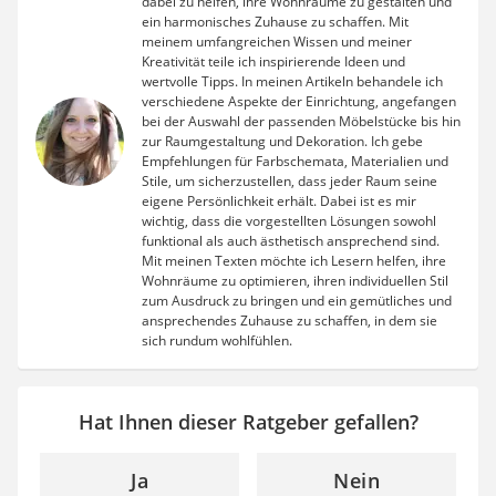
dabei zu helfen, ihre Wohnräume zu gestalten und
ein harmonisches Zuhause zu schaffen. Mit
meinem umfangreichen Wissen und meiner
Kreativität teile ich inspirierende Ideen und
wertvolle Tipps. In meinen Artikeln behandele ich
verschiedene Aspekte der Einrichtung, angefangen
bei der Auswahl der passenden Möbelstücke bis hin
zur Raumgestaltung und Dekoration. Ich gebe
Empfehlungen für Farbschemata, Materialien und
Stile, um sicherzustellen, dass jeder Raum seine
eigene Persönlichkeit erhält. Dabei ist es mir
wichtig, dass die vorgestellten Lösungen sowohl
funktional als auch ästhetisch ansprechend sind.
Mit meinen Texten möchte ich Lesern helfen, ihre
Wohnräume zu optimieren, ihren individuellen Stil
zum Ausdruck zu bringen und ein gemütliches und
ansprechendes Zuhause zu schaffen, in dem sie
sich rundum wohlfühlen.
Hat Ihnen dieser Ratgeber gefallen?
Ja
Nein