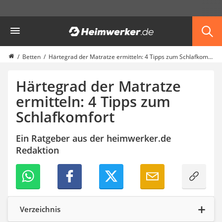
Die beliebtesten Vergleiche nach Kategorie
Heimwerker
Möbel & Einrichtung
Daunenkissen
Wäscheständer
Betten
Härtegrad der Matratze ermitteln: 4 Tipps zum Schlafkomfort
Radiowecker
Spülrandloses WC
Härtegrad der Matratze
Heizdecke
ermitteln: 4 Tipps zum
Daunendecken
Schlafkomfort
Backofen
HiFi-Lautsprecher
Samsung-Waschmaschine
Ein Ratgeber aus der heimwerker.de
LED-Feuchtraumleuchte
Redaktion
Decke mit Ärmeln
4K-Beamer
Schraubendreher-Set
Sägekettenschärfgerät
Geschirrspüler 45 cm
Verzeichnis
Fußsack