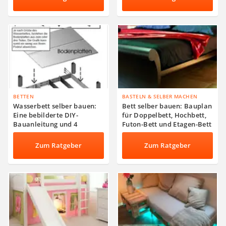
BETTEN
BASTELN & SELBER MACHEN
Wasserbett selber bauen:
Bett selber bauen: Bauplan
Eine bebilderte DIY-
für Doppelbett, Hochbett,
Bauanleitung und 4
Futon-Bett und Etagen-Bett
praktische Tipps
Zum Ratgeber
Zum Ratgeber