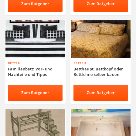
Zum Ratgeber
Zum Ratgeber
BETTEN
BETTEN
Familienbett: Vor- und
Betthaupt, Bettkopf oder
Nachteile und Tipps
Bettlehne selber bauen
Zum Ratgeber
Zum Ratgeber