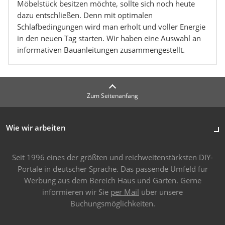
Möbelstück besitzen möchte, sollte sich noch heute
dazu entschließen. Denn mit optimalen
Schlafbedingungen wird man erholt und voller Energie
in den neuen Tag starten. Wir haben eine Auswahl an
informativen Bauanleitungen zusammengestellt.
Zum Seitenanfang
Wie wir arbeiten
Seit 1996 eines der größten und reichweitenstärksten DIY-
Portale in deutscher Sprache. Das passende Umfeld für
Werbung aus dem Bereich Haus und Garten. Gerne
informieren wir Sie
per Mail
über unsere
Buchungsmöglichkeiten.