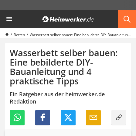
Die beliebtesten Vergleiche nach Kategorie
Heimwerker
Möbel & Einrichtung
Daunenkissen
Wäscheständer
Betten
Wasserbett selber bauen: Eine bebilderte DIY-Bauanleitung und 4 praktische Tipps
Radiowecker
Spülrandloses WC
Wasserbett selber bauen:
Heizdecke
Eine bebilderte DIY-
Daunendecken
Bauanleitung und 4
Backofen
HiFi-Lautsprecher
praktische Tipps
Samsung-Waschmaschine
LED-Feuchtraumleuchte
Ein Ratgeber aus der heimwerker.de
Decke mit Ärmeln
Redaktion
4K-Beamer
Schraubendreher-Set
Sägekettenschärfgerät
Geschirrspüler 45 cm
Fußsack