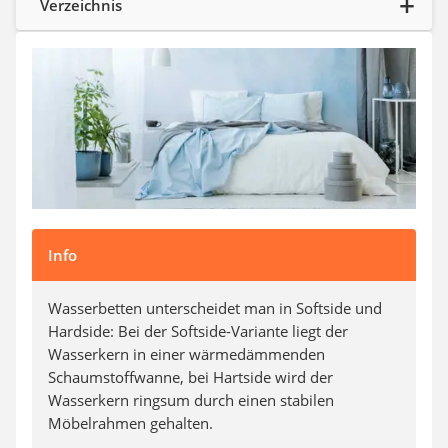
Verzeichnis
Steckdosenradio
Seilwinde
Zerkleinerer
Absauganlage
Info
Wasserbetten unterscheidet man in Softside und
Hardside: Bei der Softside-Variante liegt der
Wasserkern in einer wärmedämmenden
Schaumstoffwanne, bei Hartside wird der
Wasserkern ringsum durch einen stabilen
Möbelrahmen gehalten.