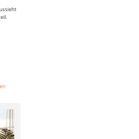
ussieht
eil.
.
zen