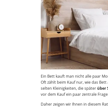
Decke mit Ärmeln
4K-Beamer
Schraubendreher-Set
Sägekettenschärfgerät
Geschirrspüler 45 cm
Fußsack
Steckdosenradio
Seilwinde
Zerkleinerer
Absauganlage
Ein Bett kauft man nicht alle paar M
Oft zählt beim Kauf nur, wie das Bett
selten Kleinigkeiten, die später
über 
vor dem Kauf ein paar zentrale Frage
Daher zeigen wir Ihnen in diesem Ra