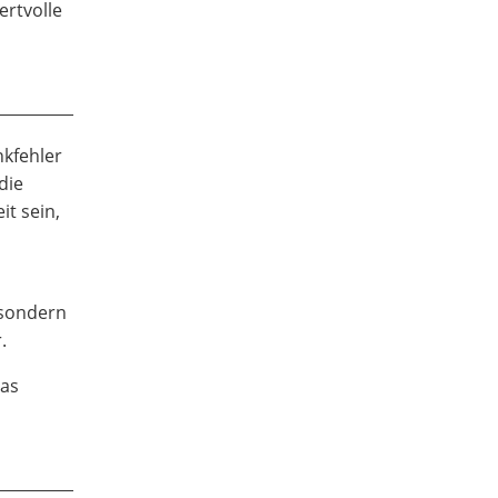
ertvolle
nkfehler
die
t sein,
n
 sondern
.
das