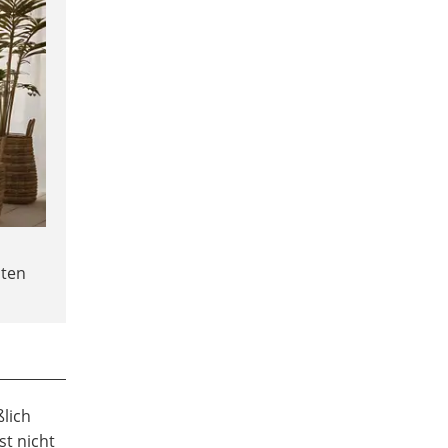
n
iten
ßlich
st nicht