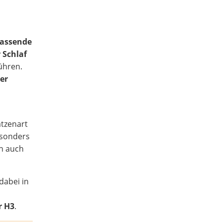
passende
 Schlaf
ühren.
er
atzenart
esonders
n auch
dabei in
r H3
.