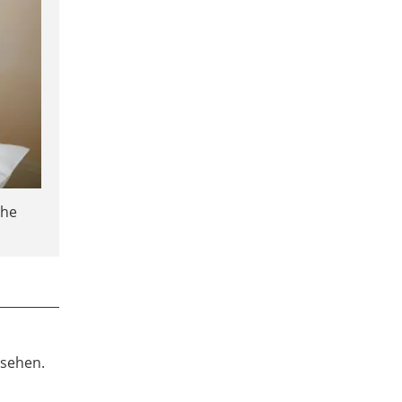
che
rsehen.