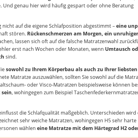
ze. Und genau hier wird häufig gespart oder ohne Beratung
g nicht auf die eigene Schlafposition abgestimmt –
eine un
aft stören.
Rückenschmerzen am Morgen, ein unruhiger
achen, lassen sich oft auf die falsche Matratzenwahl zurückf
Fehler erst nach Wochen oder Monaten, wenn
Umtausch od
ch
sind.
die
sowohl zu Ihrem Körperbau als auch zu Ihrer liebsten
ete Matratze auszuwählen, sollten Sie sowohl auf die Matr
Kaltschaum- oder Visco-Matratzen beispielsweise können b
 sein
, wohingegen zum Beispiel Taschenfederkernmatratze
nflusst die Schlafqualität maßgeblich. Unterschieden wird 
zeichnet sehr weiche Matratzen, wohingegen H5 sehr harte
Personen wählen
eine Matratze mit dem Härtegrad H2 ode