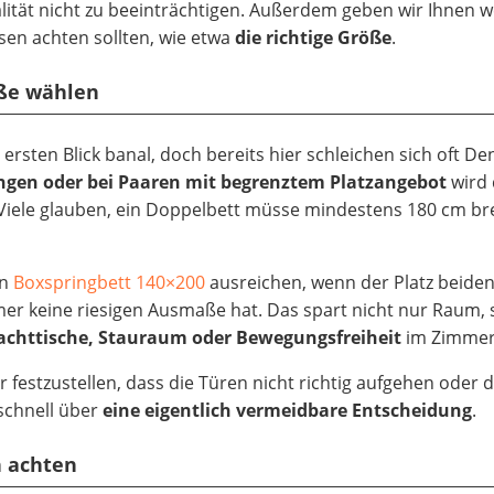
lität nicht zu beeinträchtigen. Außerdem geben wir Ihnen w
ssen achten sollten, wie etwa
die richtige Größe
.
röße wählen
ersten Blick banal, doch bereits hier schleichen sich oft De
gen oder bei Paaren mit begrenztem Platzangebot
wird 
iele glauben, ein Doppelbett müsse mindestens 180 cm brei
in
Boxspringbett 140×200
ausreichen, wenn der Platz beide
er keine riesigen Ausmaße hat. Das spart nicht nur Raum,
 Nachttische, Stauraum oder Bewegungsfreiheit
im Zimmer
 festzustellen, dass die Türen nicht richtig aufgehen oder 
 schnell über
eine eigentlich vermeidbare Entscheidung
.
n achten