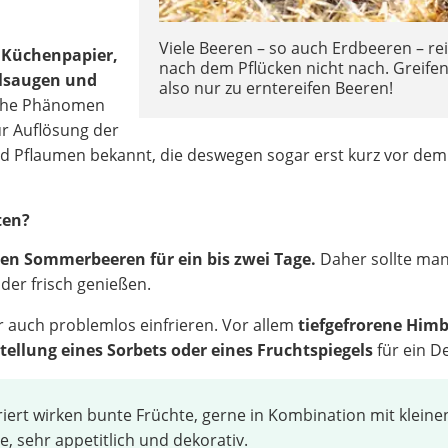
Viele Beeren – so auch Erdbeeren – re
n
Küchenpapier,
nach dem Pflücken nicht nach. Greifen
llsaugen und
also nur zu erntereifen Beeren!
sche Phänomen
ur Auflösung der
und Pflaumen bekannt, die deswegen sogar erst kurz vor de
ten?
hen Sommerbeeren für ein bis zwei Tage.
Daher sollte man
der frisch genießen.
 auch problemlos einfrieren. Vor allem
tiefgefrorene Him
tellung eines Sorbets oder eines Fruchtspiegels
für ein D
riert wirken bunte Früchte, gerne in Kombination mit kleine
, sehr appetitlich und dekorativ.