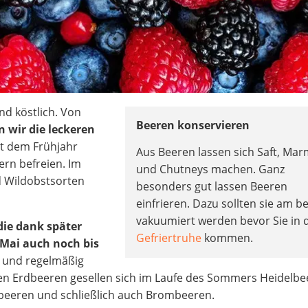
d köstlich. Von
Beeren konservieren
 wir die leckeren
it dem Frühjahr
Aus Beeren lassen sich Saft, Ma
rn befreien. Im
und Chutneys machen. Ganz
 Wildobstsorten
besonders gut lassen Beeren
einfrieren. Dazu sollten sie am b
vakuumiert werden bevor Sie in 
die dank später
Gefriertruhe
kommen.
Mai auch noch bis
 und regelmäßig
en Erdbeeren gesellen sich im Laufe des Sommers Heidelbe
beeren und schließlich auch Brombeeren.