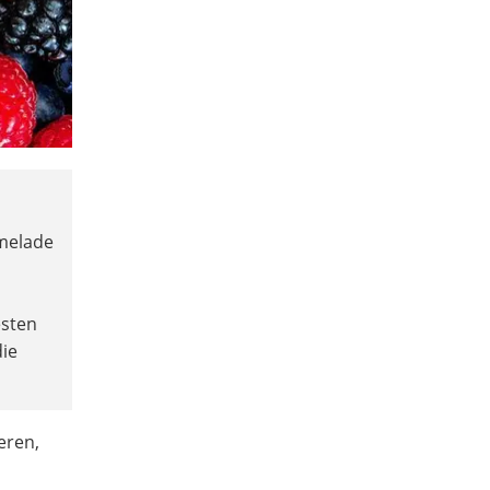
rmelade
esten
die
eren,