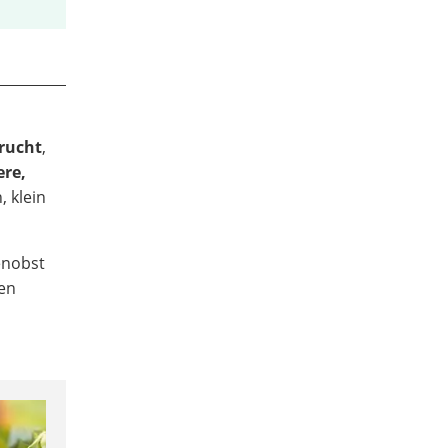
rucht
,
ere,
, klein
enobst
en