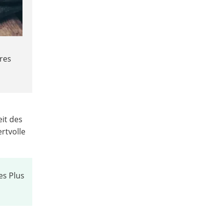
res
it des
rtvolle
es Plus