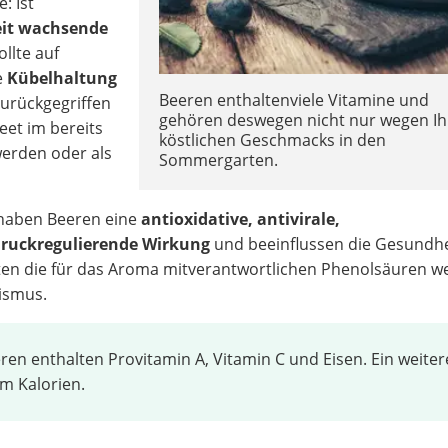
: Ist
eit wachsende
llte auf
e
Kübelhaltung
Beeren enthaltenviele Vitamine und
urückgegriffen
gehören deswegen nicht nur wegen Ih
eet im bereits
köstlichen Geschmacks in den
werden oder als
Sommergarten.
e haben Beeren eine
antioxidative, antivirale,
uckregulierende
Wirkung
und beeinflussen die Gesundhe
ten die für das Aroma mitverantwortlichen Phenolsäuren we
ismus.
n enthalten Provitamin A, Vitamin C und Eisen. Ein weiter
m Kalorien.