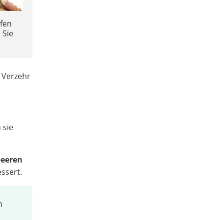
ifen
 Sie
m Verzehr
 sie
beeren
essert.
n