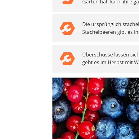
Garten hat, kann ihre ga
Akku-Vertikutierer
Koifutter
Kassettenmarkise
Die ursprünglich stach
Bosch-Heckenschere
Stachelbeeren gibt es i
Stihl-Laubbläser
Minidumper
Auffahrrampe
Überschüsse lassen sic
geht es im Herbst mit W