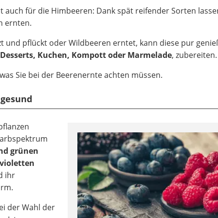
lt auch für die Himbeeren: Dank spät reifender Sorten lasse
n ernten.
 und pflückt oder Wildbeeren erntet, kann diese pur geni
Desserts, Kuchen, Kompott oder Marmelade
, zubereiten.
 was Sie bei der Beerenernte achten müssen.
 gesund
pflanzen
 Farbspektrum
end grünen
violetten
d ihr
orm.
ei der Wahl der