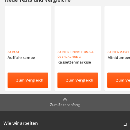
GARAGE
GARTENEINRICHTUNG &
GARTENMASC
ÜBERDACHUNG
Auffahrrampe
Minidumpe
Kassettenmarkise
Zum Vergleich
Zum Vergleich
Zum Ve
Zum Seitenanfang
Wie wir arbeiten