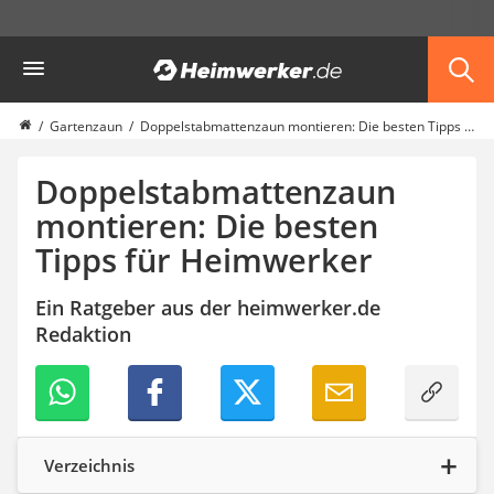
Die beliebtesten Vergleiche nach Kategorie
Heimwerker
Garten
Akku-Laubsauger
Faltpavillon
Gartenzaun
Doppelstabmattenzaun montieren: Die besten Tipps für Heimwerker
Motorhacke
Schlauchtrommel
Doppelstabmattenzaun
Solar-Lichterkette außen
montieren: Die besten
Teleskopleiter
Tipps für Heimwerker
Ameisengift
Pavillon
Sichtschutzstreifen
Ein Ratgeber aus der heimwerker.de
Akku-Laubbläser
Redaktion
Akku-Vertikutierer
Koifutter
Kassettenmarkise
Bosch-Heckenschere
Stihl-Laubbläser
Verzeichnis
Minidumper