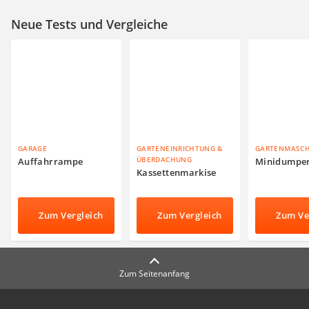
Neue Tests und Vergleiche
GARAGE
GARTENEINRICHTUNG &
GARTENMASC
ÜBERDACHUNG
Auffahrrampe
Minidumpe
Kassettenmarkise
Zum Vergleich
Zum Vergleich
Zum Ve
Zum Seitenanfang