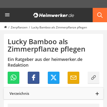
Die beliebtesten Vergleiche nach Kategorie
Heimwerker
Garten
Akku-Laubsauger
Faltpavillon
Zierpflanzen
Lucky Bamboo als Zimmerpflanze pflegen
Motorhacke
Schlauchtrommel
Lucky Bamboo als
Solar-Lichterkette außen
Zimmerpflanze pflegen
Teleskopleiter
Ameisengift
Ein Ratgeber aus der heimwerker.de
Pavillon
Redaktion
Sichtschutzstreifen
Akku-Laubbläser
Akku-Vertikutierer
Koifutter
Kassettenmarkise
Bosch-Heckenschere
Verzeichnis
Stihl-Laubbläser
Minidumper