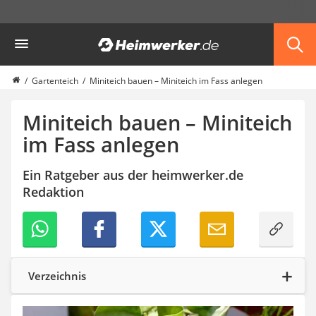
Die beliebtesten Vergleiche nach Kategorie
Heimwerker
Garten
Akku-Laubsauger
Faltpavillon
Gartenteich
Miniteich bauen – Miniteich im Fass anlegen
Motorhacke
Schlauchtrommel
Miniteich bauen – Miniteich
Solar-Lichterkette außen
im Fass anlegen
Teleskopleiter
Ameisengift
Ein Ratgeber aus der heimwerker.de
Pavillon
Redaktion
Sichtschutzstreifen
Akku-Laubbläser
Akku-Vertikutierer
Koifutter
Kassettenmarkise
Bosch-Heckenschere
Verzeichnis
Stihl-Laubbläser
Minidumper