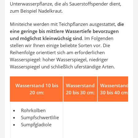
Unterwasserpflanze, die als Sauerstoffspender dient,
zum Beispiel Nadelkraut.
Miniteiche werden mit Teichpflanzen ausgestattet,
die
eine geringe bis mittlere Wassertiefe bevorzugen
und möglichst kleinwüchsig sind
. Im Folgenden
stellen wir Ihnen einige beliebte Sorten vor. Die
Reihenfolge orientiert sich am erforderlichen
Wasserspiegel: hoher Wasserspiegel, niedriger
Wasserspiegel und schließlich uferständige Arten.
Wasserstand 10 bis
Wasserstand
Wasserstand
U
20 cm:
20 bis 30 cm:
30 bis 40 cm:
Rohrkolben
Sumpfschwertlilie
Sumpfgladiole