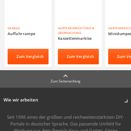
GARAGE
GARTENEINRICHTUNG &
GARTENMASC
ÜBERDACHUNG
Auffahrrampe
Minidumpe
Kassettenmarkise
Zum Vergleich
Zum Vergleich
Zum Ve
Zum Seitenanfang
Wie wir arbeiten
Seit 1996 eines der größten und reichweitenstärksten DIY-
Portale in deutscher Sprache. Das passende Umfeld für
Werbung aus dem Bereich Haus und Garten. Gerne