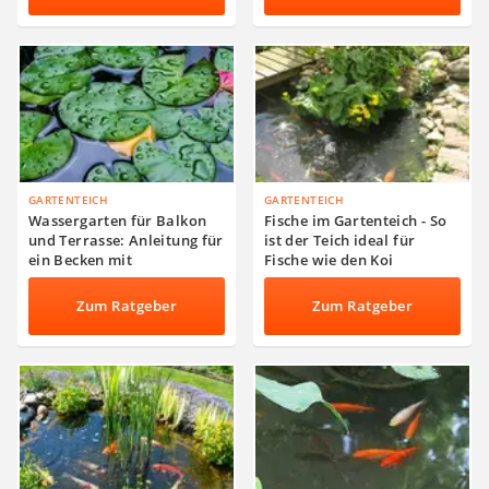
GARTENTEICH
GARTENTEICH
Wassergarten für Balkon
Fische im Gartenteich - So
und Terrasse: Anleitung für
ist der Teich ideal für
ein Becken mit
Fische wie den Koi
Wasserpflanzen
Zum Ratgeber
Zum Ratgeber