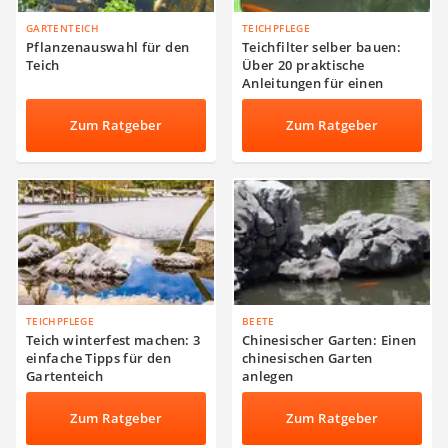
GARTENTEICH
TEICHPFLEGE
Pflanzenauswahl für den
Teichfilter selber bauen:
Teich
Über 20 praktische
Anleitungen für einen
glasklaren Gartenteich
Zum Ratgeber
Zum Ratgeber
TEICHPFLEGE
BEETE
Teich winterfest machen: 3
Chinesischer Garten: Einen
einfache Tipps für den
chinesischen Garten
Gartenteich
anlegen
Zum Ratgeber
Zum Ratgeber