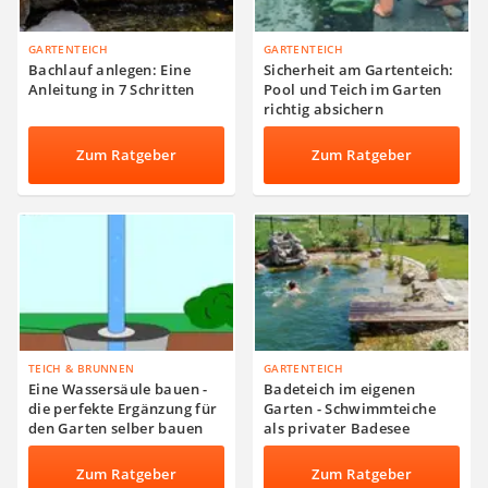
GARTENTEICH
GARTENTEICH
Bachlauf anlegen: Eine
Sicherheit am Gartenteich:
Anleitung in 7 Schritten
Pool und Teich im Garten
richtig absichern
Zum Ratgeber
Zum Ratgeber
TEICH & BRUNNEN
GARTENTEICH
Eine Wassersäule bauen -
Badeteich im eigenen
die perfekte Ergänzung für
Garten - Schwimmteiche
den Garten selber bauen
als privater Badesee
Zum Ratgeber
Zum Ratgeber