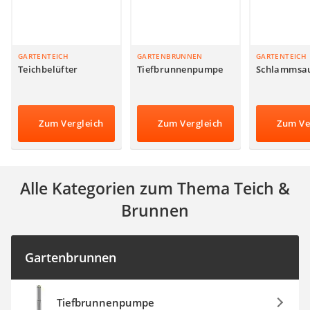
Auffahrrampe
GARTENTEICH
GARTENBRUNNEN
GARTENTEICH
Teichbelüfter
Tiefbrunnenpumpe
Schlammsa
Zum Vergleich
Zum Vergleich
Zum Ve
Alle Kategorien zum Thema Teich &
Brunnen
Gartenbrunnen
Tiefbrunnenpumpe