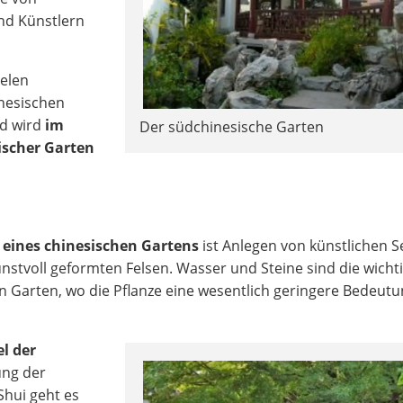
nd Künstlern
ielen
inesischen
d wird
im
Der südchinesische Garten
ischer Garten
g eines chinesischen Gartens
ist Anlegen von künstlichen 
nstvoll geformten Felsen. Wasser und Steine sind die wicht
 Garten, wo die Pflanze eine wesentlich geringere Bedeutu
l der
ung der
Shui geht es