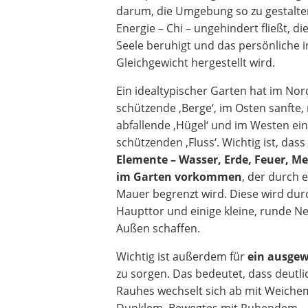
darum, die Umgebung so zu gestalten
Energie – Chi – ungehindert fließt, d
Seele beruhigt und das persönliche 
Gleichgewicht hergestellt wird.
Ein idealtypischer Garten hat im No
schützende ‚Berge‘, im Osten sanfte
abfallende ‚Hügel‘ und im Westen ei
schützenden ‚Fluss‘. Wichtig ist, dass
Elemente – Wasser, Erde, Feuer, Me
im Garten vorkommen
, der durch 
Mauer begrenzt wird. Diese wird dur
Haupttor und einige kleine, runde N
Außen schaffen.
Wichtig ist außerdem für
ein ausgew
zu sorgen. Das bedeutet, dass deutl
Rauhes wechselt sich ab mit Weichem
Dunklem, Bewegtes mit Ruhendem.