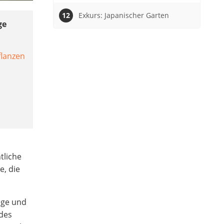
Exkurs: Japanischer Garten
ge
flanzen
tliche
e, die
ege und
des