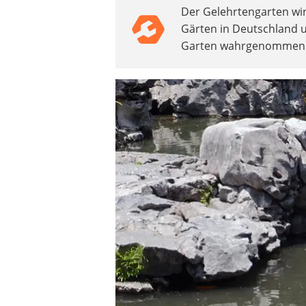
Der Gelehrtengarten wird
Akku-Vertikutierer
Gärten in Deutschland u
Koifutter
Garten wahrgenommen
Kassettenmarkise
Bosch-Heckenschere
Stihl-Laubbläser
Minidumper
Auffahrrampe