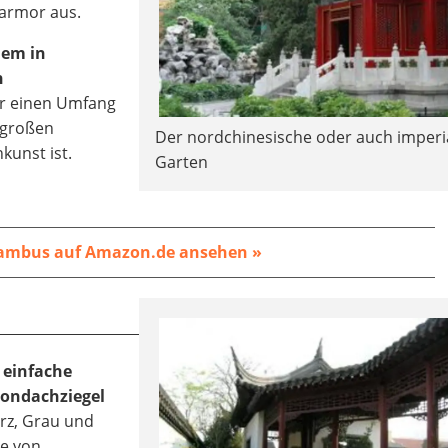
Marmor aus.
lem in
n
er einen Umfang
 großen
Der nordchinesische oder auch imperi
kunst ist.
Garten
ambus auf Amazon.de ansehen »
 einfache
Tondachziegel
arz, Grau und
ie von