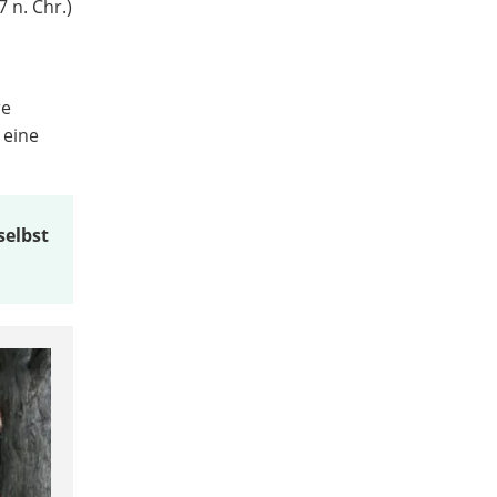
 n. Chr.)
re
 eine
selbst