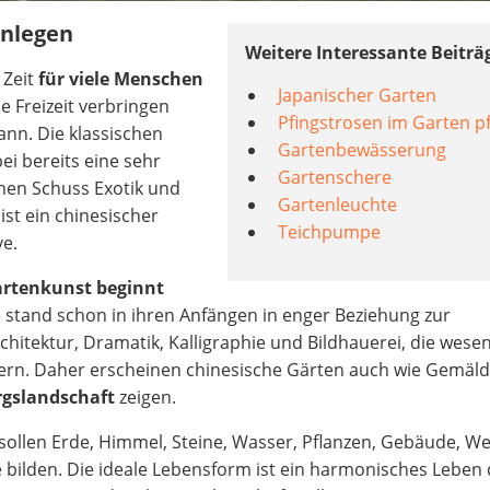
anlegen
Weitere Interessante Beiträ
 Zeit
für viele Menschen
Japanischer Garten
e Freizeit verbringen
Pfingstrosen im Garten p
ann. Die klassischen
Gartenbewässerung
i bereits eine sehr
Gartenschere
inen Schuss Exotik und
Gartenleuchte
ist ein chinesischer
Teichpumpe
ve.
artenkunst beginnt
 stand schon in ihren Anfängen in enger Beziehung zur
chitektur, Dramatik, Kalligraphie und Bildhauerei, die wesen
efern. Daher erscheinen chinesische Gärten auch wie Gemäld
irgslandschaft
zeigen.
sollen Erde, Himmel, Steine, Wasser, Pflanzen, Gebäude, W
ilden. Die ideale Lebensform ist ein harmonisches Leben 