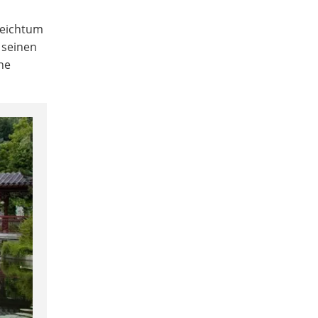
Reichtum
seinen
he