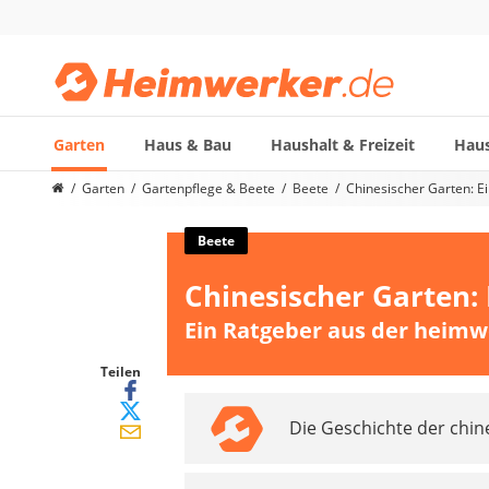
Garten
Haus & Bau
Haushalt & Freizeit
Haus
Die beliebtesten Vergleiche nach Kategorie
Garten
Gartenpflege & Beete
Beete
Chinesischer Garten: E
Garten
Akku-Laubsauger
Beete
Faltpavillon
Chinesischer Garten:
Motorhacke
Schlauchtrommel
Ein Ratgeber aus der heimw
Solar-Lichterkette außen
Teleskopleiter
Teilen
Ameisengift
Die Geschichte der chin
Pavillon
Sichtschutzstreifen
Akku-Laubbläser