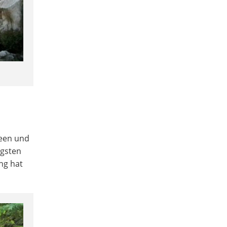
Seen und
igsten
ng hat