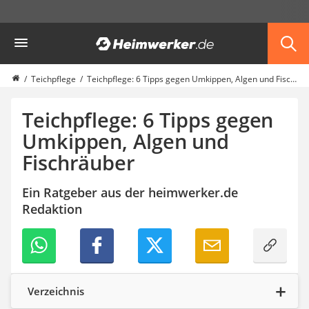
Die beliebtesten Vergleiche nach Kategorie
Heimwerker
Garten
Akku-Laubsauger
Faltpavillon
Teichpflege
Teichpflege: 6 Tipps gegen Umkippen, Algen und Fischräuber
Motorhacke
Schlauchtrommel
Teichpflege: 6 Tipps gegen
Solar-Lichterkette außen
Umkippen, Algen und
Teleskopleiter
Fischräuber
Ameisengift
Pavillon
Sichtschutzstreifen
Ein Ratgeber aus der heimwerker.de
Akku-Laubbläser
Redaktion
Akku-Vertikutierer
Koifutter
Kassettenmarkise
Bosch-Heckenschere
Stihl-Laubbläser
Verzeichnis
Minidumper