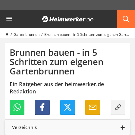
Die beliebtesten Vergleiche nach Kategorie
Heimwerker
Garten
Akku-Laubsauger
Faltpavillon
Gartenbrunnen
Brunnen bauen - in 5 Schritten zum eigenen Gartenbrunnen
Motorhacke
Schlauchtrommel
Brunnen bauen - in 5
Solar-Lichterkette außen
Schritten zum eigenen
Teleskopleiter
Gartenbrunnen
Ameisengift
Pavillon
Sichtschutzstreifen
Ein Ratgeber aus der heimwerker.de
Akku-Laubbläser
Redaktion
Akku-Vertikutierer
Koifutter
Kassettenmarkise
Bosch-Heckenschere
Stihl-Laubbläser
Verzeichnis
Minidumper