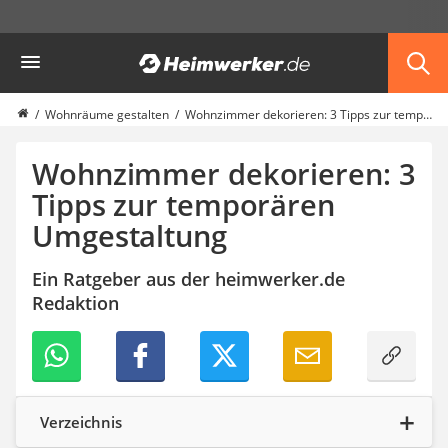
Die beliebtesten Vergleiche nach Kategorie
Heimwerker
Möbel & Einrichtung
Daunenkissen
Wäscheständer
Wohnräume gestalten
Wohnzimmer dekorieren: 3 Tipps zur temporären Umgestaltung
Radiowecker
Spülrandloses WC
Wohnzimmer dekorieren: 3
Heizdecke
Tipps zur temporären
Daunendecken
Umgestaltung
Backofen
HiFi-Lautsprecher
Samsung-Waschmaschine
Ein Ratgeber aus der heimwerker.de
LED-Feuchtraumleuchte
Redaktion
Decke mit Ärmeln
4K-Beamer
Schraubendreher-Set
Sägekettenschärfgerät
Geschirrspüler 45 cm
Verzeichnis
Fußsack