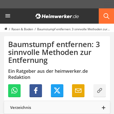
Die beliebtesten Vergleiche nach Kategorie
Heimwerker
Garten
Akku-Laubsauger
Faltpavillon
Rasen & Boden
Baumstumpf entfernen: 3 sinnvolle Methoden zur Entfernung
Motorhacke
Schlauchtrommel
Baumstumpf entfernen: 3
Solar-Lichterkette außen
sinnvolle Methoden zur
Teleskopleiter
Entfernung
Ameisengift
Pavillon
Sichtschutzstreifen
Ein Ratgeber aus der heimwerker.de
Akku-Laubbläser
Redaktion
Akku-Vertikutierer
Koifutter
Kassettenmarkise
Bosch-Heckenschere
Stihl-Laubbläser
Verzeichnis
Minidumper