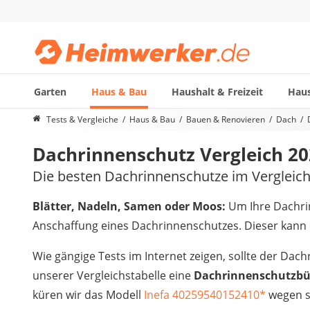
Garten
Haus & Bau
Haushalt & Freizeit
Haus
Die beliebtesten Vergleiche nach Kategorie
Tests & Vergleiche
Haus & Bau
Bauen & Renovieren
Dach
Haus & Bau
Dachrinnenschutz Vergleich 2
Außenleuchte mit Kamera
Ozongenerator
Die besten Dachrinnenschutze im Vergleic
Powerbank
Smart-Home-Rauchmelder
Blätter, Nadeln, Samen oder Moos:
Um Ihre Dachri
Schlüsseltresor
Anschaffung eines Dachrinnenschutzes. Dieser kann e
Überwachungskameras außen
Regendusche
Wie gängige Tests im Internet zeigen, sollte der Da
Reizstromgerät
unserer Vergleichstabelle eine
Dachrinnenschutzbür
Infrarot-Thermometer
küren wir das Modell
Inefa 40259540152410
*
wegen s
GPS-Tracker