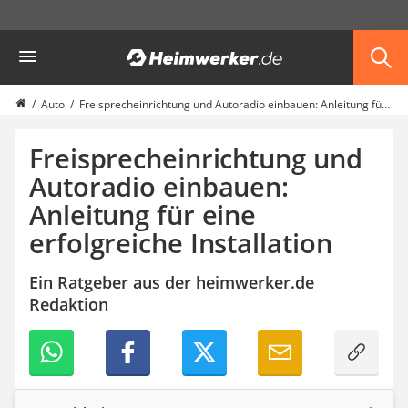
Die beliebtesten Vergleiche nach Kategorie
Heimwerker
Garten
Akku-Laubsauger
Faltpavillon
Auto
Freisprecheinrichtung und Autoradio einbauen: Anleitung für eine erfolgreiche Installation
Motorhacke
Schlauchtrommel
Freisprecheinrichtung und
Solar-Lichterkette außen
Autoradio einbauen:
Teleskopleiter
Anleitung für eine
Ameisengift
Pavillon
erfolgreiche Installation
Sichtschutzstreifen
Akku-Laubbläser
Ein Ratgeber aus der heimwerker.de
Akku-Vertikutierer
Redaktion
Koifutter
Kassettenmarkise
Bosch-Heckenschere
Stihl-Laubbläser
Minidumper