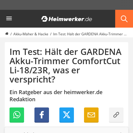
Die beliebtesten Vergleiche nach Kategorie
Heimwerker
Garten
Akku-Laubsauger
Faltpavillon
Akku-Mäher & Hacke
Im Test: Hält der GARDENA Akku-Trimmer ComfortCut Li-18/23R, was er verspricht?
Motorhacke
Schlauchtrommel
Im Test: Hält der GARDENA
Solar-Lichterkette außen
Akku-Trimmer ComfortCut
Teleskopleiter
Li-18/23R, was er
Ameisengift
Pavillon
verspricht?
Sichtschutzstreifen
Akku-Laubbläser
Ein Ratgeber aus der heimwerker.de
Akku-Vertikutierer
Redaktion
Koifutter
Kassettenmarkise
Bosch-Heckenschere
Stihl-Laubbläser
Minidumper