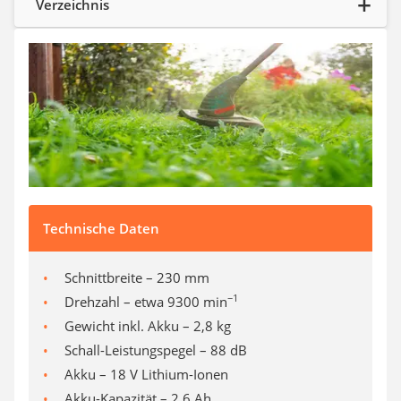
Verzeichnis
Auffahrrampe
Technische Daten
Schnittbreite – 230 mm
−1
Drehzahl – etwa 9300 min
Gewicht inkl. Akku – 2,8 kg
Schall-Leistungspegel – 88 dB
Akku – 18 V Lithium-Ionen
Akku-Kapazität – 2,6 Ah