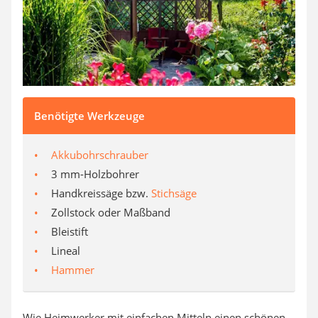
Benötigte Werkzeuge
Akkubohrschrauber
3 mm-Holzbohrer
Handkreissäge bzw.
Stichsäge
Zollstock oder Maßband
Bleistift
Lineal
Hammer
Wie Heimwerker mit einfachen Mitteln einen schönen,