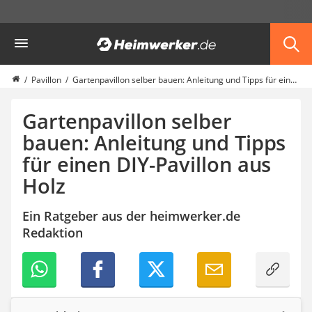
Die beliebtesten Vergleiche nach Kategorie
Heimwerker
Garten
Akku-Laubsauger
Faltpavillon
Pavillon
Gartenpavillon selber bauen: Anleitung und Tipps für einen DIY-Pavillon aus Holz
Motorhacke
Schlauchtrommel
Gartenpavillon selber
Solar-Lichterkette außen
bauen: Anleitung und Tipps
Teleskopleiter
für einen DIY-Pavillon aus
Ameisengift
Pavillon
Holz
Sichtschutzstreifen
Akku-Laubbläser
Ein Ratgeber aus der heimwerker.de
Akku-Vertikutierer
Redaktion
Koifutter
Kassettenmarkise
Bosch-Heckenschere
Stihl-Laubbläser
Minidumper