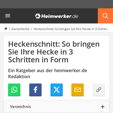
Die beliebtesten Vergleiche nach Kategorie
Heimwerker
Garten
Akku-Laubsauger
Faltpavillon
Gartenhecke
Heckenschnitt: So bringen Sie Ihre Hecke in 3 Schritten in Form
Motorhacke
Schlauchtrommel
Heckenschnitt: So bringen
Solar-Lichterkette außen
Sie Ihre Hecke in 3
Teleskopleiter
Schritten in Form
Ameisengift
Pavillon
Sichtschutzstreifen
Ein Ratgeber aus der heimwerker.de
Akku-Laubbläser
Redaktion
Akku-Vertikutierer
Koifutter
Kassettenmarkise
Bosch-Heckenschere
Stihl-Laubbläser
Verzeichnis
Minidumper