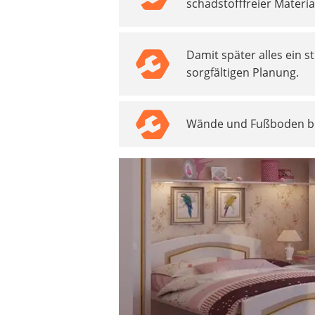
schadstofffreier Materia
Decke mit Ärmeln
4K-Beamer
Schraubendreher-Set
Damit später alles ein 
Sägekettenschärfgerät
sorgfältigen Planung.
Geschirrspüler 45 cm
Fußsack
Steckdosenradio
Wände und Fußboden bil
Seilwinde
Zerkleinerer
Absauganlage