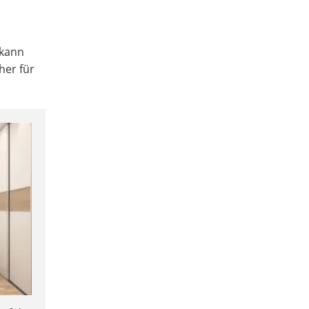
 kann
her für