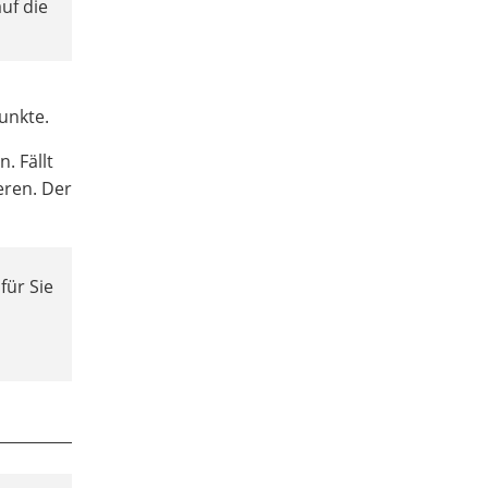
uf die
unkte.
. Fällt
eren. Der
für Sie