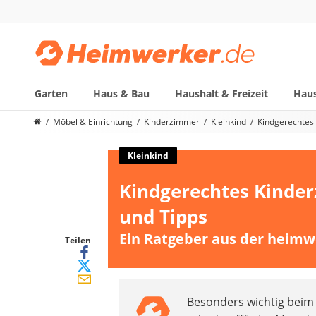
Garten
Haus & Bau
Haushalt & Freizeit
Haus
Die beliebtesten Vergleiche nach Kategorie
Möbel & Einrichtung
Kinderzimmer
Kleinkind
Kindgerechtes 
Möbel & Einrichtung
Daunenkissen
Kleinkind
Wäscheständer
Kindgerechtes Kinderz
Radiowecker
Spülrandloses WC
und Tipps
Heizdecke
Ein Ratgeber aus der heimw
Daunendecken
Teilen
Backofen
HiFi-Lautsprecher
Samsung-Waschmaschine
Besonders wichtig beim
LED-Feuchtraumleuchte