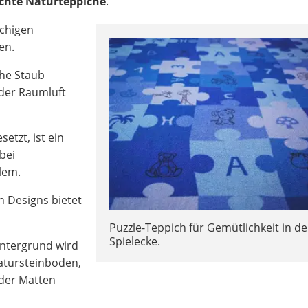
ichte Naturteppiche
.
schigen
en.
he Staub
 der Raumluft
etzt, ist ein
bei
lem.
 Designs bietet
Puzzle-Teppich für Gemütlichkeit in de
Spielecke.
Untergrund wird
Natursteinboden,
oder Matten