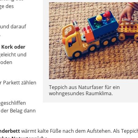
ge des
rund darauf
.
 Kork oder
geleicht und
boden
 Parkett zählen
Teppich aus Naturfaser für ein
wohngesundes Raumklima.
geschliffen
 der Belag dann
nderbett
wärmt kalte Füße nach dem Aufstehen. Als Teppich