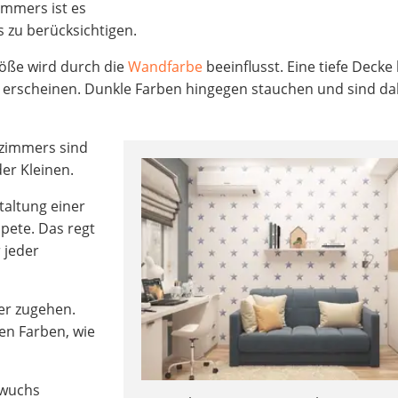
immers ist es
s zu berücksichtigen.
ße wird durch die
Wandfarbe
beeinflusst. Eine tiefe Decke
r erscheinen. Dunkle Farben hingegen stauchen und sind da
rzimmers sind
er Kleinen.
staltung einer
pete. Das regt
 jeder
er zugehen.
en Farben, wie
hwuchs