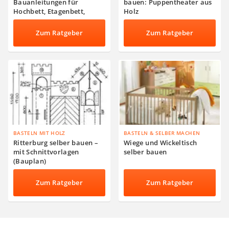
Bauanleitungen für
bauen: Puppentheater aus
Hochbett, Etagenbett,
Holz
Spielbett
Zum Ratgeber
Zum Ratgeber
BASTELN MIT HOLZ
BASTELN & SELBER MACHEN
Ritterburg selber bauen –
Wiege und Wickeltisch
mit Schnittvorlagen
selber bauen
(Bauplan)
Zum Ratgeber
Zum Ratgeber