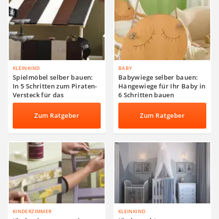
KLEINKIND
BABY
Spielmöbel selber bauen:
Babywiege selber bauen:
In 5 Schritten zum Piraten-
Hängewiege für Ihr Baby in
Versteck für das
6 Schritten bauen
Kinderzimmer
Zum Ratgeber
Zum Ratgeber
KINDERZIMMER
KLEINKIND