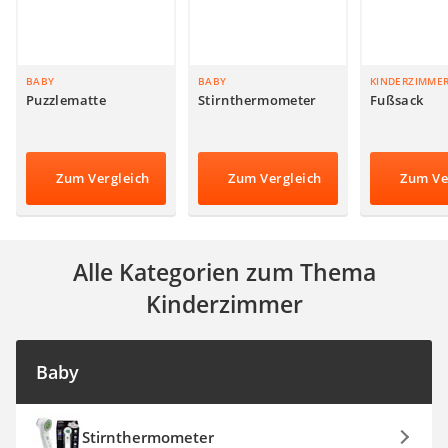
Steckdosenradio
Seilwinde
Zerkleinerer
Absauganlage
BABY
BABY
KINDERZIMME
Puzzlematte
Stirnthermometer
Fußsack
Zum Vergleich
Zum Vergleich
Zum Ve
Alle Kategorien zum Thema
Kinderzimmer
Baby
Stirnthermometer