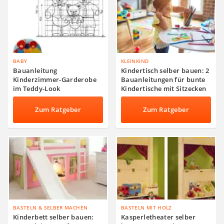
BABY
KLEINKIND
Bauanleitung
Kindertisch selber bauen: 2
Kinderzimmer-Garderobe
Bauanleitungen für bunte
im Teddy-Look
Kindertische mit Sitzecken
Zum Ratgeber
Zum Ratgeber
BASTELN & SELBER MACHEN
BASTELN MIT HOLZ
Kinderbett selber bauen:
Kasperletheater selber