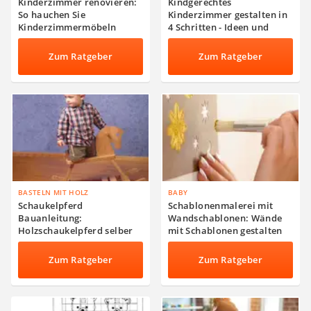
Kinderzimmer renovieren:
Kindgerechtes
So hauchen Sie
Kinderzimmer gestalten in
Kinderzimmermöbeln
4 Schritten - Ideen und
neues Leben ein
Tipps
Zum Ratgeber
Zum Ratgeber
BASTELN MIT HOLZ
BABY
Schaukelpferd
Schablonenmalerei mit
Bauanleitung:
Wandschablonen: Wände
Holzschaukelpferd selber
mit Schablonen gestalten
bauen
Zum Ratgeber
Zum Ratgeber