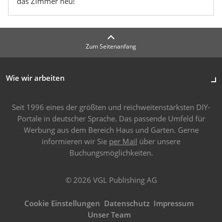
das Zimmer neu!
Zum Seitenanfang
Wie wir arbeiten
Seit 1996 eines der größten und reichweitenstärksten DIY-
Portale in deutscher Sprache. Das passende Umfeld für
Werbung aus dem Bereich Haus und Garten. Gerne
informieren wir Sie
per Mail
über unsere
Buchungsmöglichkeiten.
© 2026 VGL Publishing AG
Cookie Einstellungen
Datenschutz
Impressum
Unser Team