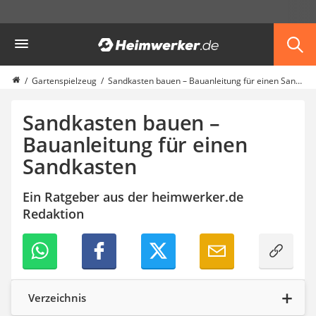
Die beliebtesten Vergleiche nach Kategorie
Heimwerker
Haushalt & Freizeit
Diascanner
Walkie-Talkie Kinder
Gartenspielzeug
Sandkasten bauen – Bauanleitung für einen Sandkasten
Nachtsichtgerät
Stunt-Scooter
Sandkasten bauen –
Gusseisen Bräter
Bauanleitung für einen
Induktionskochfeld
Sandkasten
Tischgeschirrspüler
Elektronische Dartscheibe
Wildkamera
Ein Ratgeber aus der heimwerker.de
Wischmopp
Redaktion
Beschriftungsgerät
Trinkflasche
Thermokanne
Elektrische Pfeffermühle
Waschsauger
Verzeichnis
Geflügelschere