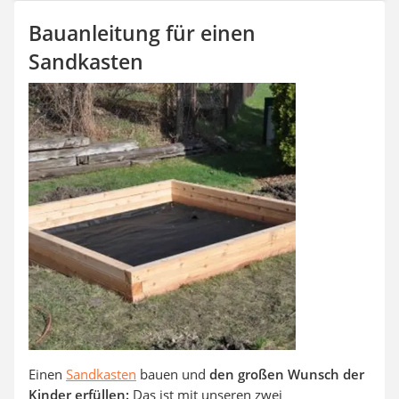
SUP-Board
Bauanleitung für einen
Ferngesteuertes Auto
Subwoofer
Sandkasten
Beheizbare Handschuhe
Einen
Sandkasten
bauen und
den großen Wunsch der
Kinder erfüllen:
Das ist mit unseren zwei