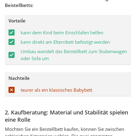
Beistellbetts:
Vorteile
kann dem Kind beim Einschlafen helfen
kann direkt am Elternbett befestigt werden
Umbau wandelt das Beistellbett zum Stubenwagen
oder Sofa um
Nachteile
teurer als ein klassisches Babybett
2. Kaufberatung: Material und Stabilität spielen
eine Rolle
Möchten Sie ein Beistellbett kaufen, können Sie zwischen
zahlreichen Kategorien wählen. Die zwei gängigsten