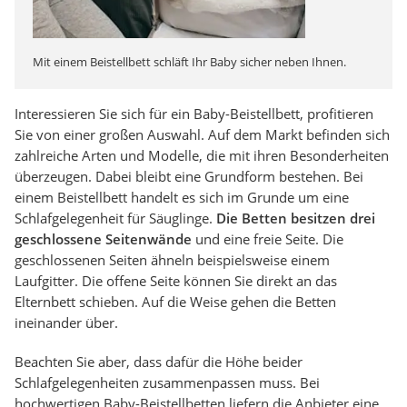
Mit einem Beistellbett schläft Ihr Baby sicher neben Ihnen.
Interessieren Sie sich für ein Baby-Beistellbett, profitieren
Sie von einer großen Auswahl. Auf dem Markt befinden sich
zahlreiche Arten und Modelle, die mit ihren Besonderheiten
überzeugen. Dabei bleibt eine Grundform bestehen. Bei
einem Beistellbett handelt es sich im Grunde um eine
Schlafgelegenheit für Säuglinge.
Die Betten besitzen drei
geschlossene Seitenwände
und eine freie Seite. Die
geschlossenen Seiten ähneln beispielsweise einem
Laufgitter. Die offene Seite können Sie direkt an das
Elternbett schieben. Auf die Weise gehen die Betten
ineinander über.
Beachten Sie aber, dass dafür die Höhe beider
Schlafgelegenheiten zusammenpassen muss. Bei
hochwertigen Baby-Beistellbetten liefern die Anbieter eine