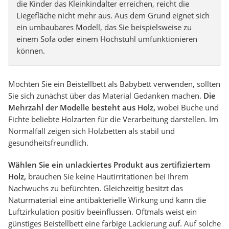
die Kinder das Kleinkindalter erreichen, reicht die
Liegefläche nicht mehr aus. Aus dem Grund eignet sich
ein umbaubares Modell, das Sie beispielsweise zu
einem Sofa oder einem Hochstuhl umfunktionieren
können.
Möchten Sie ein Beistellbett als Babybett verwenden, sollten
Sie sich zunächst über das Material Gedanken machen.
Die
Mehrzahl der Modelle besteht aus Holz,
wobei Buche und
Fichte beliebte Holzarten für die Verarbeitung darstellen. Im
Normalfall zeigen sich Holzbetten als stabil und
gesundheitsfreundlich.
Wählen Sie ein unlackiertes Produkt aus zertifiziertem
Holz,
brauchen Sie keine Hautirritationen bei Ihrem
Nachwuchs zu befürchten. Gleichzeitig besitzt das
Naturmaterial eine antibakterielle Wirkung und kann die
Luftzirkulation positiv beeinflussen. Oftmals weist ein
günstiges Beistellbett eine farbige Lackierung auf. Auf solche