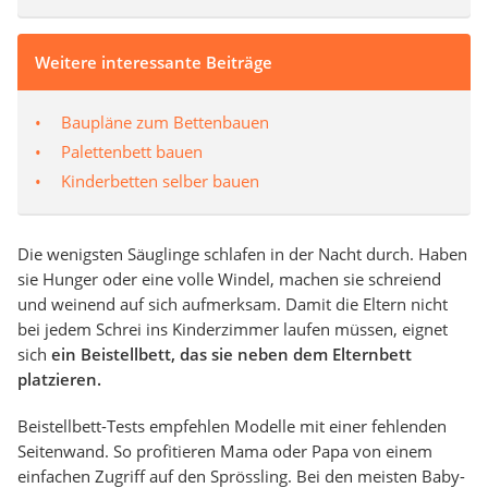
Weitere interessante Beiträge
Baupläne zum Bettenbauen
Palettenbett bauen
Kinderbetten selber bauen
Die wenigsten Säuglinge schlafen in der Nacht durch. Haben
sie Hunger oder eine volle Windel, machen sie schreiend
und weinend auf sich aufmerksam. Damit die Eltern nicht
bei jedem Schrei ins Kinderzimmer laufen müssen, eignet
sich
ein Beistellbett, das sie neben dem Elternbett
platzieren.
Beistellbett-Tests empfehlen Modelle mit einer fehlenden
Seitenwand. So profitieren Mama oder Papa von einem
einfachen Zugriff auf den Sprössling. Bei den meisten Baby-