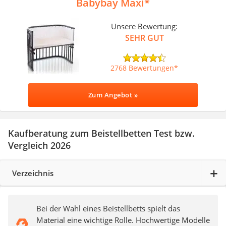
Babybay Maxi
Unsere Bewertung:
SEHR GUT
2768 Bewertungen
Zum Angebot »
Kaufberatung zum Beistellbetten Test bzw.
Vergleich 2026
Verzeichnis
Bei der Wahl eines Beistellbetts spielt das
Material eine wichtige Rolle. Hochwertige Modelle