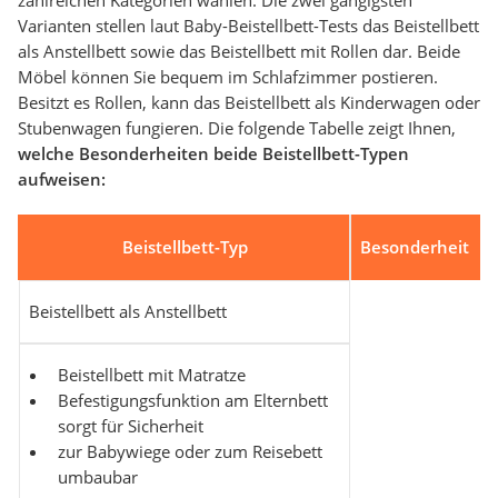
Varianten stellen laut Baby-Beistellbett-Tests das Beistellbett
als Anstellbett sowie das Beistellbett mit Rollen dar. Beide
Möbel können Sie bequem im Schlafzimmer postieren.
Besitzt es Rollen, kann das Beistellbett als Kinderwagen oder
Stubenwagen fungieren. Die folgende Tabelle zeigt Ihnen,
welche Besonderheiten beide Beistellbett-Typen
aufweisen:
Beistellbett-Typ
Besonderheit
Beistellbett als Anstellbett
Beistellbett mit Matratze
Befestigungsfunktion am Elternbett
sorgt für Sicherheit
zur Babywiege oder zum Reisebett
umbaubar