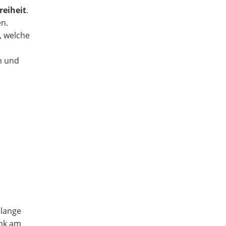
reiheit
.
en.
, welche
n und
 lange
ank am