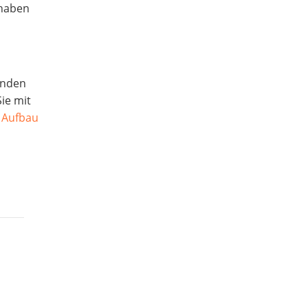
 haben
enden
ie mit
r Aufbau