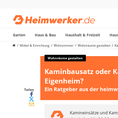
Garten
Haus & Bau
Haushalt & Freizeit
Haus
Die beliebtesten Vergleiche nach Kategorie
Möbel & Einrichtung
Wohnzimmer
Wohnräume gestalten
Ka
Möbel & Einrichtung
Daunenkissen
Wohnräume gestalten
Wäscheständer
Kaminbausatz oder Ka
Radiowecker
Spülrandloses WC
Eigenheim?
Heizdecke
Ein Ratgeber aus der heimw
Daunendecken
Teilen
Backofen
HiFi-Lautsprecher
Samsung-Waschmaschine
Kamineinsätze und Kam
LED-Feuchtraumleuchte