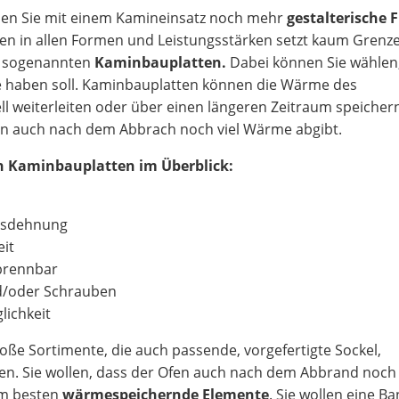
en Sie mit einem Kamineinsatz noch mehr
gestalterische F
tzen in allen Formen und Leistungsstärken setzt kaum Grenz
it sogenannten
Kaminbauplatten.
Dabei können Sie wählen
te haben soll. Kaminbauplatten können die Wärme des
l weiterleiten oder über einen längeren Zeitraum speicher
en auch nach dem Abbrach noch viel Wärme abgibt.
on Kaminbauplatten im Überblick:
Ausdehnung
it
 brennbar
d/oder Schrauben
lichkeit
oße Sortimente, die auch passende, vorgefertigte Sockel,
. Sie wollen, dass der Ofen auch nach dem Abbrand noch
am besten
wärmespeichernde Elemente
. Sie wollen eine B