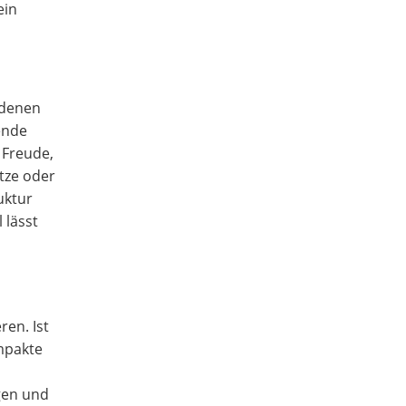
ein
edenen
ende
 Freude,
tze oder
uktur
 lässt
ren. Ist
mpakte
ngen und