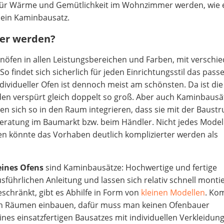
r für Wärme und Gemütlichkeit im Wohnzimmer werden, wie 
 ein Kaminbausatz.
er werden?
inöfen in allen Leistungsbereichen und Farben, mit verschi
 findet sich sicherlich für jeden Einrichtungsstil das pass
ividueller Ofen ist dennoch meist am schönsten. Da ist die
en verspürt gleich doppelt so groß. Aber auch Kaminbausä
sen sich so in den Raum integrieren, dass sie mit der Baustr
Beratung im Baumarkt bzw. beim Händler. Nicht jedes Modell
llen könnte das Vorhaben deutlich komplizierter werden als
eines Ofens
sind Kaminbausätze: Hochwertige und fertige
hrlichen Anleitung und lassen sich relativ schnell montie
schränkt, gibt es Abhilfe in Form von
kleinen Modellen
. Ko
nen Räumen einbauen, dafür muss man keinen Ofenbauer
ines einsatzfertigen Bausatzes mit individuellen Verkleidu