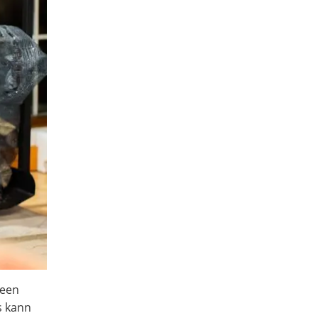
deen
s kann