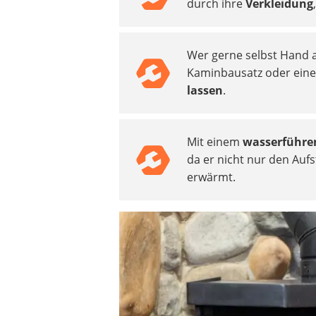
durch ihre
Verkleidung
Decke mit Ärmeln
4K-Beamer
Schraubendreher-Set
Wer gerne selbst Hand an
Sägekettenschärfgerät
Kaminbausatz oder eine
Geschirrspüler 45 cm
lassen
.
Fußsack
Steckdosenradio
Seilwinde
Mit einem
wasserführe
Zerkleinerer
da er nicht nur den Auf
Absauganlage
erwärmt.