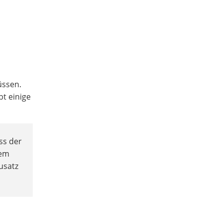
üssen.
bt einige
ss der
dem
usatz