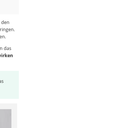
n den
ringen.
en.
en das
wirken
as