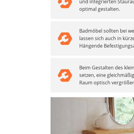
und integrierten Staur
Decke mit Ärmeln
optimal gestalten.
4K-Beamer
Schraubendreher-Set
Sägekettenschärfgerät
Badmöbel sollten bei we
Geschirrspüler 45 cm
lassen sich auch in kü
Fußsack
Hängende Befestigungsa
Steckdosenradio
Seilwinde
Zerkleinerer
Beim Gestalten des klei
Absauganlage
setzen, eine gleichmäßi
Raum optisch vergrößer