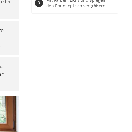
Mit Farben, Licht und Spiegeln
nster
den Raum optisch vergrößern
te
.
ma
en