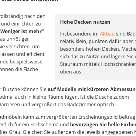
vollständig nach den
Hohe Decken nutzen
und einrichten zu
„Weniger ist mehr“
Insbesondere im
Altbau
sind Bäd
 was unnötiger
relativ klein, punkten dafür aber 
Sie verzichten, um
besonders hohen Decken. Mache
assen und effizient
sich das zu Nutze und lagern Sie
nde beispielsweise,
Stauraum mittels Hochschränke
können die Fläche
oben aus.
r Dusche können Sie
auf Modelle mit kürzeren Abmessu
 optimal auch in kleine Räume fügen. Ist die Dusche zudem
 Barrieren und vergrößert das Badezimmer optisch.
Badmöbeln kann zum vergrößerten Erscheinungsbild beitrag
heitlich für ein Farbschema und
bevorzugen Sie helle Farbe
lles Grau. Gleichen Sie außerdem die jeweils angegebenen