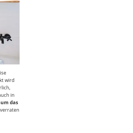
ise
kt wird
lich,
auch in
aum das
 verraten