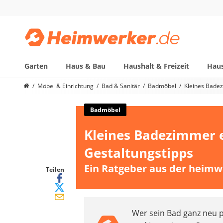
Garten
Haus & Bau
Haushalt & Freizeit
Haus
Die beliebtesten Vergleiche nach Kategorie
Möbel & Einrichtung
Bad & Sanitär
Badmöbel
Kleines Badez
Möbel & Einrichtung
Daunenkissen
Badmöbel
Wäscheständer
Kleines Badezimmer e
Radiowecker
Spülrandloses WC
Gestaltungstipps
Heizdecke
Ein Ratgeber aus der heimw
Daunendecken
Teilen
Backofen
HiFi-Lautsprecher
Samsung-Waschmaschine
Wer sein Bad ganz neu pl
LED-Feuchtraumleuchte