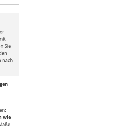
er
mit
n Sie
 den
n nach
ngen
en:
n wie
 Maße