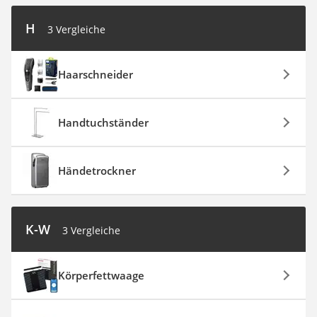
H
3 Vergleiche
Haarschneider
Handtuchständer
Händetrockner
K-W
3 Vergleiche
Körperfettwaage