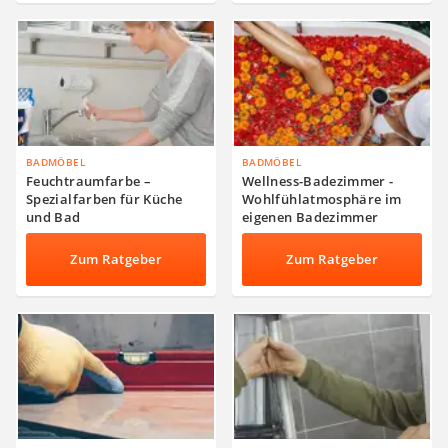
BADMÖBEL
BADMÖBEL
Feuchtraumfarbe –
Wellness-Badezimmer -
Spezialfarben für Küche
Wohlfühlatmosphäre im
und Bad
eigenen Badezimmer
schaffen
Zum Ratgeber
Zum Ratgeber