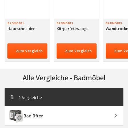
Steckdosenradio
Seilwinde
Zerkleinerer
Absauganlage
BADMÖBEL
BADMÖBEL
BADMÖBEL
Haarschneider
Körperfettwaage
Wandtrockn
Zum Vergleich
Zum Vergleich
Zum Ve
Alle Vergleiche - Badmöbel
B
1 Vergleiche
Badlüfter