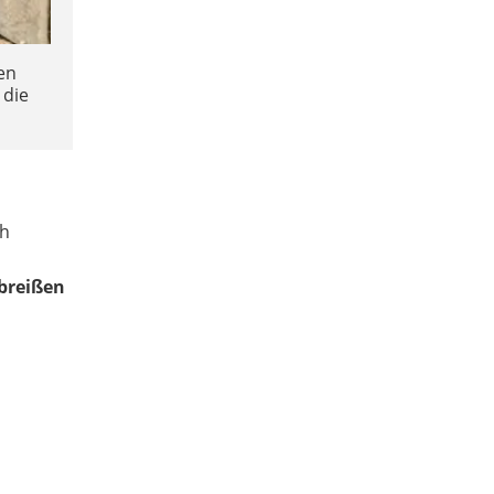
en
 die
ch
Abreißen