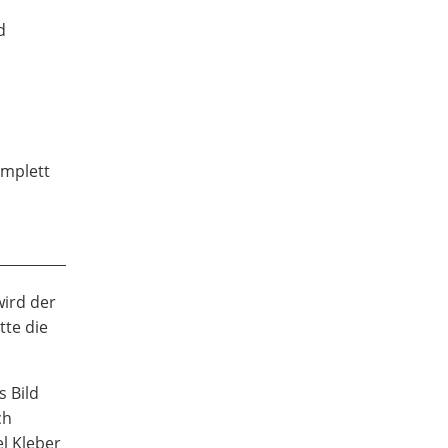
d
omplett
wird der
tte die
s Bild
ch
el Kleber