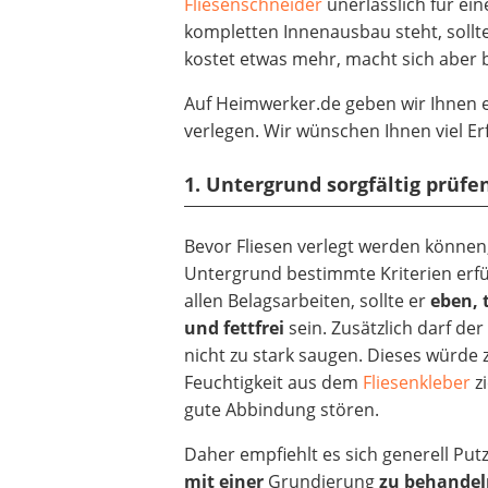
Fliesenschneider
unerlässlich für ei
kompletten Innenausbau steht, sollte
kostet etwas mehr, macht sich aber be
Auf Heimwerker.de geben wir Ihnen ei
verlegen. Wir wünschen Ihnen viel Erf
1. Untergrund sorgfältig prüfe
Bevor Fliesen verlegt werden können
Untergrund bestimmte Kriterien erfül
allen Belagsarbeiten, sollte er
eben, 
und fettfrei
sein. Zusätzlich darf de
nicht zu stark saugen. Dieses würde z
Feuchtigkeit aus dem
Fliesenkleber
z
gute Abbindung stören.
Daher empfiehlt es sich generell Putz
mit einer
Grundierung
zu behandel