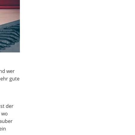
und wer
sehr gute
st der
, wo
sauber
ein