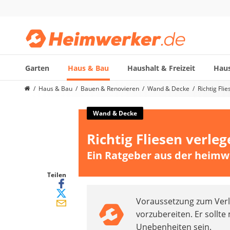
Garten
Haus & Bau
Haushalt & Freizeit
Haus
Die beliebtesten Vergleiche nach Kategorie
Haus & Bau
Bauen & Renovieren
Wand & Decke
Richtig Fli
Haus & Bau
Außenleuchte mit Kamera
Wand & Decke
Ozongenerator
Richtig Fliesen verleg
Powerbank
Smart-Home-Rauchmelder
Ein Ratgeber aus der heimw
Schlüsseltresor
Überwachungskameras außen
Teilen
Regendusche
Voraussetzung zum Verl
Reizstromgerät
vorzubereiten. Er sollt
Infrarot-Thermometer
Unebenheiten sein.
GPS-Tracker