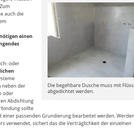
. Zum
e auch die
dem
nötigen einen
ingendes
ich- oder
lichen
ysteme
Die begehbare Dusche muss mit Flüssi
n neben der
abgedichtet werden.
n oder
kten Abdichtung
rbindung sollte
mit einer passenden Grundierung bearbeitet werden. Werde
s verwendet, sichert das die Verträglichkeit der einzelnen