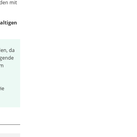
rden mit
altigen
en, da
ugende
em
ie