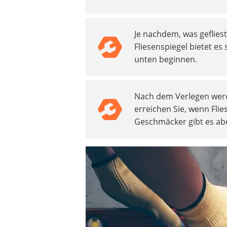
Heizkissen
Digitale Zeitschaltuhr
Je nachdem, was gefliest
Paketbriefkasten
Fliesenspiegel bietet es
Fensterkontaktschalter
unten beginnen.
Hygrometer
LED-Baustrahler
Aluleiter
Nach dem Verlegen werde
Tiefengrund
erreichen Sie, wenn Flie
LED-Beamer
Geschmäcker gibt es ab
Video-Türsprechanlage