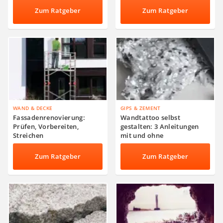
Co.
Zum Ratgeber
Zum Ratgeber
WAND & DECKE
GIPS & ZEMENT
Fassadenrenovierung:
Wandtattoo selbst
Prüfen, Vorbereiten,
gestalten: 3 Anleitungen
Streichen
mit und ohne
Baumwollputz
Zum Ratgeber
Zum Ratgeber