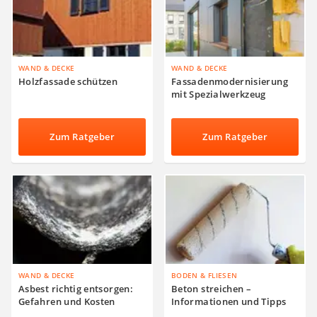
WAND & DECKE
WAND & DECKE
Holzfassade schützen
Fassadenmodernisierung
mit Spezialwerkzeug
Zum Ratgeber
Zum Ratgeber
WAND & DECKE
BODEN & FLIESEN
Asbest richtig entsorgen:
Beton streichen –
Gefahren und Kosten
Informationen und Tipps