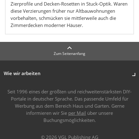
Zierprofile und Decken-Rosetten in Stuck-Optik. Waren
diese Verzierungen früher nur Altbauwohnungen
vorbehalten, schmücken sie mittlerweile auch die
Zimmerdecken moderner Häuser.
Zum Seitenanfang
Wie wir arbeiten
Seit 1996 eines der größten und reichweitenstärksten DIY-
Portale in deutscher Sprache. Das passende Umfeld für
Werbung aus dem Bereich Haus und Garten. Gerne
informieren wir Sie
per Mail
über unsere
Buchungsmöglichkeiten.
© 2026 VGL Publishing AG