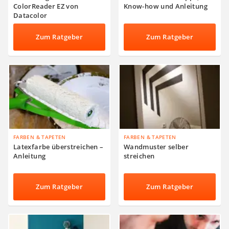
ColorReader EZ von
Know-how und Anleitung
Datacolor
Zum Ratgeber
Zum Ratgeber
FARBEN & TAPETEN
FARBEN & TAPETEN
Latexfarbe überstreichen –
Wandmuster selber
Anleitung
streichen
Zum Ratgeber
Zum Ratgeber