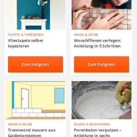
TAPETE & TAPEZIEREN
WAND & DECKE
Vliestapete selber
Mosaikfliesen verlegen:
tapezieren
Anleitung in 5 Schritten
Zum Ratgeber
Zum Ratgeber
WAND & DECKE
BAUEN & RENOVIEREN
Trennwand mauern aus
Porenbeton verputzen –
Gasbetonsteinen
Anleitung in sechs