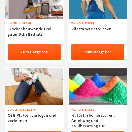
WAND & DECKE
WAND & DECKE
Trockenbauwände und
Vliestapete streichen
guter Schallschutz
Zum Ratgeber
Zum Ratgeber
BODEN & FLIESEN
WAND & DECKE
OSB Platten verlegen und
Naturfarbe herstellen:
verleimen
Anleitung und
Kaufberatung für
Leimfarbe, Silikatfarbe und