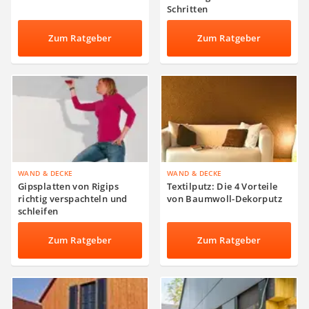
Schritten
Zum Ratgeber
Zum Ratgeber
WAND & DECKE
WAND & DECKE
Gipsplatten von Rigips
Textilputz: Die 4 Vorteile
richtig verspachteln und
von Baumwoll-Dekorputz
schleifen
Zum Ratgeber
Zum Ratgeber