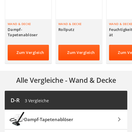
Aluleiter
Tiefengrund
LED-Beamer
Video-Türsprechanlage
WAND & DECKE
WAND & DECKE
WAND & DECK
Dampf-
Rollputz
Feuchtigkei
Tapetenablöser
ät
Zum Vergleich
Zum Vergleich
Zum Ve
Alle Vergleiche - Wand & Decke
D-R
3 Vergleiche
Dampf-Tapetenablöser